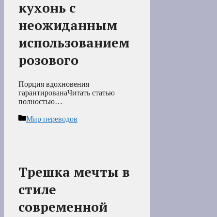
кухонь с
неожиданным
использованием
розового
Порция вдохновения
гарантированаЧитать статью
полностью…
Рубрики
Мир переводов
Трешка мечты в
стиле
современной