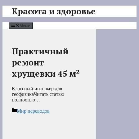
Перейти
Красота и здоровье
к
содержимому
Меню
Практичный
ремонт
хрущевки 45 м²
Классный интерьер для
геофизикаЧитать статью
полностью…
Рубрики
Мир переводов