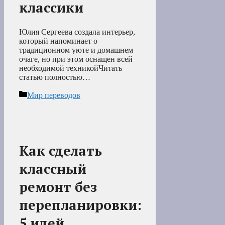
классики
Юлия Сергеева создала интерьер,
который напоминает о
традиционном уюте и домашнем
очаге, но при этом оснащен всей
необходимой техникойЧитать
статью полностью…
Рубрики
Мир переводов
Как сделать
классный
ремонт без
перепланировки:
5 идей