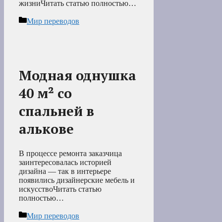
жизниЧитать статью полностью…
Рубрики
Мир переводов
Модная однушка
40 м² со
спальней в
алькове
В процессе ремонта заказчица
заинтересовалась историей
дизайна — так в интерьере
появились дизайнерские мебель и
искусствоЧитать статью
полностью…
Рубрики
Мир переводов