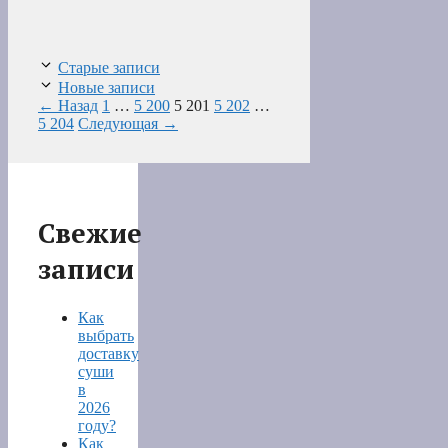
Старые записи
Новые записи
Страница
Страница
Страница
Страница
Страница
←
Назад
1
…
5 200
5 201
5 202
…
5 204
Следующая
→
Свежие
записи
Как
выбрать
доставку
суши
в
2026
году?
Как