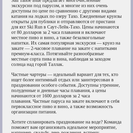
Sail Tahoe Blue предлагает многочисленные
экскурсии под парусом, и многие из них очень
доступны по цене по сравнению с другими видами
катания на лодках по озеру Тахо. Ежедневные круизы
открыты для публики и отправляются от пристани
для яхт Ski Run в Саут-Лейк-Тахо. Цены начинаются
от 80 долларов за 2 часа плавания и включают
местное пиво и вино, а также безалкогольные
напитки. Их самая популярная экскурсия — круиз на
закате — 2-часовое плавание на закате с напитками
премиум-класса. Потягивайте разнообразные
местные сорта пива и вина, наблюдая за заходом
солнца над горой Таллак.
Частные чартеры — идеальный вариант для тех, кто
ищет более интимный отдых или заинтересован в
праздновании особого события. Доступны утренние,
полуденные и дневные часы плавания, а цены
начинаются от 1600 долларов за 2 часа
плавания. Частные паруса на закате включают в себя
первоклассное пиво и вино, а также возможность
организации питания.
Хотите спланировать празднование на воде? Команда
поможет вам организовать идеальное мероприятие,
например, свадьбу, день рождения, встречу