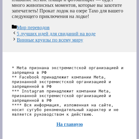
много живописных моментов, которые вы захотите
запечатлеть! Прокат лодок на озере Тахо для вашего
следующего приключения на лодке!
Рубрики
Мир переводов
5 лучших идей для свиданий на воде
Винные круизы по всему миру
* Meta признана экстремистской организацией и 
запрещена в РФ
** Facebook принадлежит компании Meta, 
признанной экстремистской организацией и 
запрещенной в РФ
*** Instagram принадлежит компании Meta, 
признанной экстремистской организацией и 
запрещенной в РФ 
**** Вся информация, изложенная на сайте, 
носит сугубо рекомендательный характер и не 
является руководством к действию.
На главную