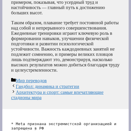
примером, показывая, что усердный труд и
настойчивость — главный путь к достижению
больших высот.
Таким образом, плавание требует постоянной работы
над собой и непрерывного совершенствования.
Ежедневные тренировки играют ключевую роль в
формировании навыков, улучшении физической
подготовки и развитии психологической
устойчивости. Важность каждодневных занятий не
подлежит сомнению, и примеры великих пловцов
лишь подтверждают это, демонстрируя, насколько
высоких результатов можно добиться благодаря труду
и целеустремленности.
Рубрики
Мир переводов
Гандбол: динамика и стратегии
Архитектура и спорт: самые впечатляющие
стадионы мира
* Meta признана экстремистской организацией и 
запрещена в РФ