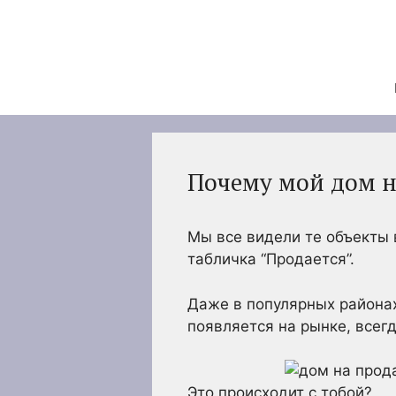
Перейти
к
содержимому
Почему мой дом н
Мы все видели те объекты 
табличка “Продается”.
Даже в популярных районах,
появляется на рынке, всегд
Это происходит с тобой?