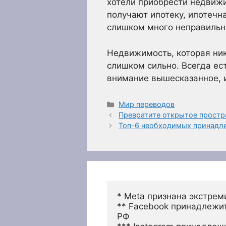
хотели приобрести недвижим
получают ипотеку, ипотечн
слишком много неправильн
Недвижимость, которая нико
слишком сильно. Всегда ес
внимание вышесказанное, и
Рубрики
Мир переводов
Превратите открытое простр
Топ-6 необходимых принадле
* Meta признана экстрем
** Facebook принадлежит
РФ