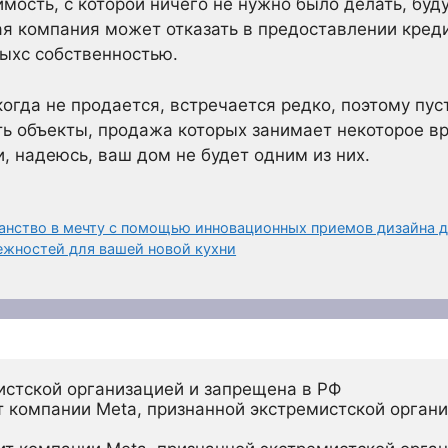
ость, с которой ничего не нужно было делать, буду
ая компания может отказать в предоставлении креди
ыхс собственностью.
гда не продается, встречается редко, поэтому пусть
ть объекты, продажа которых занимает некоторое в
, надеюсь, ваш дом не будет одним из них.
анство в мечту с помощью инновационных приемов дизайна 
жностей для вашей новой кухни
истской организацией и запрещена в РФ
 компании Meta, признанной экстремистской органи