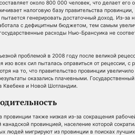
оставляет около 800 000 человек, что делает его 
ичивает налоговую базу правительства провинции, ч
л пытается генерировать достаточный доход. Из-за 
работала с дефицитным бюджетом, тем самым увелич
 государственные расходы Нью-Брансуика не соотв
езной проблемой в 2008 году после великой рецес
я изо всех сил пыталась оправиться от рецессии, с
мотря на то, что правительство провинции увеличил
результаты оказались плачевными. Государственный
в Квебеке и Новой Шотландии.
водительность
в провинции также низкая из-за сокращения рабоче
 канадской провинцией, население которой сократил
ых людей мигрируют из провинции в поисках лучших