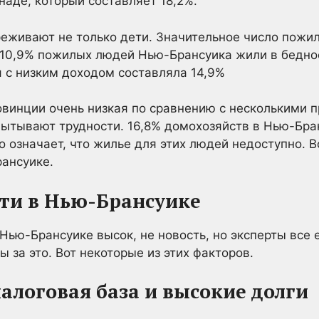
наде, который составляет 18,2%.
реживают не только дети. Значительное число пожи
 10,9% пожилых людей Нью-Брансуика жили в беднос
я с низким доходом составляла 14,9%
овинции очень низкая по сравнению с несколькими 
ытывают трудности. 16,8% домохозяйств в Нью-Бра
о означает, что жилье для этих людей недоступно. 
ансуике.
ти в Нью-Брансуике
 Нью-Брансуике высок, не новость, но эксперты все
 за это. Вот некоторые из этих факторов.
налоговая база и высокие долги