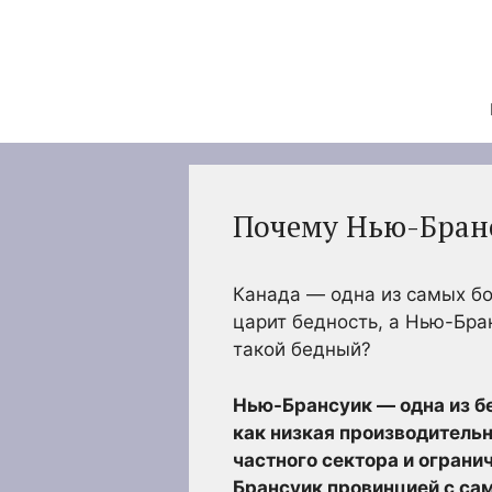
Перейти
к
содержимому
Почему Нью-Бран
Канада — одна из самых бо
царит бедность, а Нью-Бра
такой бедный?
Нью-Брансуик — одна из б
как низкая производительн
частного сектора и ограни
Брансуик провинцией с са