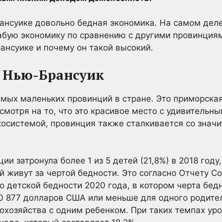
ансуике довольно бедная экономика. На самом деле
абую экономику по сравнению с другими провинция
ансуике и почему он такой высокий.
н Нью-Брансуик
мых маленьких провинций в стране. Это приморска
смотря на то, что это красивое место с удивительн
косистемой, провинция также сталкивается со зна
ии затронула более 1 из 5 детей (21,8%) в 2018 году
й живут за чертой бедности. Это согласно Отчету С
о детской бедности 2020 года, в котором черта бед
0 877 долларов США или меньше для одного родите
хозяйства с одним ребенком. При таких темпах уро