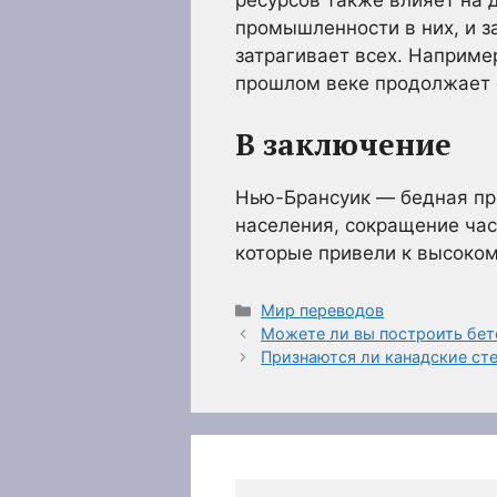
ресурсов также влияет на 
промышленности в них, и з
затрагивает всех. Наприме
прошлом веке продолжает с
В заключение
Нью-Брансуик — бедная пр
населения, сокращение част
которые привели к высоком
Рубрики
Мир переводов
Можете ли вы построить бет
Признаются ли канадские ст