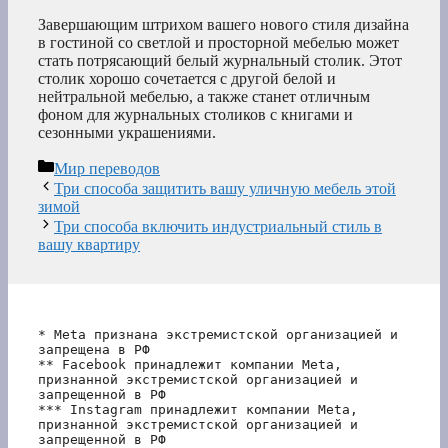
Завершающим штрихом вашего нового стиля дизайна
в гостиной со светлой и просторной мебелью может
стать потрясающий белый журнальный столик. Этот
столик хорошо сочетается с другой белой и
нейтральной мебелью, а также станет отличным
фоном для журнальных столиков с книгами и
сезонными украшениями.
Рубрики
Мир переводов
Три способа защитить вашу уличную мебель этой
зимой
Три способа включить индустриальный стиль в
вашу квартиру
* Meta признана экстремистской организацией и 
запрещена в РФ
** Facebook принадлежит компании Meta, 
признанной экстремистской организацией и 
запрещенной в РФ
*** Instagram принадлежит компании Meta, 
признанной экстремистской организацией и 
запрещенной в РФ 