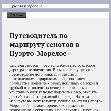
Перейти
Красота и здоровье
к
содержимому
Меню
Путеводитель по
маршруту сенотов в
Пуэрто-Морелос
Система сенотов — это волшебное место, которое
дарит разные ощущения. Вы можете окунуться в
пресноводные источники или сеноты с
великолепными природными образованиями,
поплавать в подземных реках, поплавать с маской и
трубкой в затопленных пещерах, поплавать в
кристально чистых водах подземных озер, открыть
для себя оазис птиц и дикой природы. На этом
маршруте вы можете найти лучшие <a>отели Пуэрто-
Морелос</a>. С доисторических времен эти
геологические образования привлекали интерес как