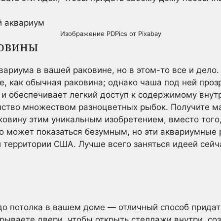
Изображение PDPics от Pixabay
овины
вариума в вашей раковине, но в этом-то все и дело
е, как обычная раковина; однако чаша под ней проз
 и обеспечивает легкий доступ к содержимому внутри
нство множеством разноцветных рыбок. Получите ма
ковину этим уникальным изобретением, вместо того,
Это может показаться безумным, но эти аквариумные
 территории США. Лучше всего заняться идеей сейча
до потолка в вашем доме — отличный способ прида
крываете двери, чтобы открыть стеллажи внутри, соз