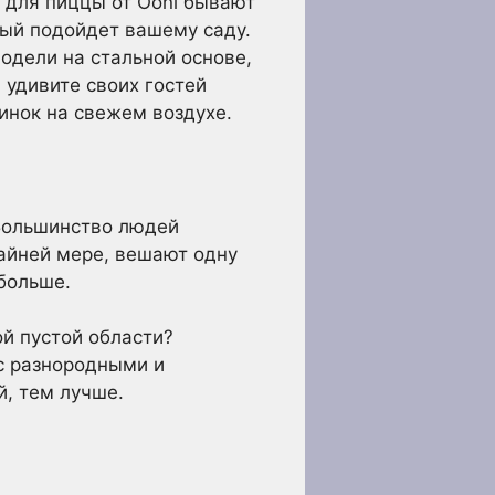
 для пиццы от Ooni бывают
рый подойдет вашему саду.
модели на стальной основе,
 удивите своих гостей
инок на свежем воздухе.
 Большинство людей
райней мере, вешают одну
 больше.
ой пустой области?
 с разнородными и
, тем лучше.