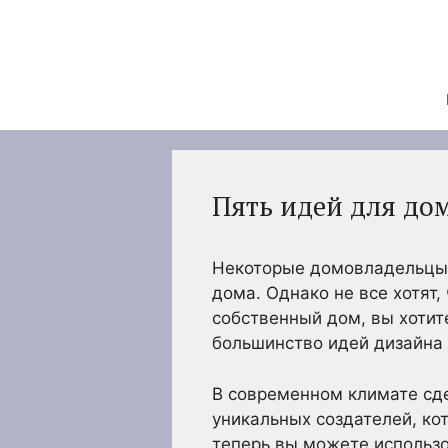
Перейти
к
содержимому
Пять идей для до
Некоторые домовладельцы 
дома. Однако не все хотят,
собственный дом, вы хотите
большинство идей дизайна 
В современном климате сде
уникальных создателей, ко
теперь вы можете использо