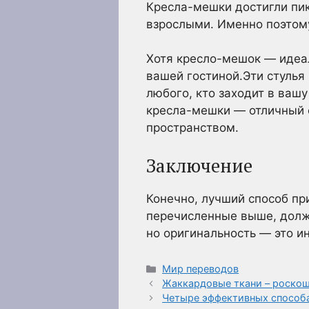
Кресла-мешки достигли пик
взрослыми. Именно поэтому
Хотя кресло-мешок — идеал
вашей гостиной.Эти стулья
любого, кто заходит в вашу
кресла-мешки — отличный 
пространством.
Заключение
Конечно, лучший способ пр
перечисленные выше, должн
но оригинальность — это и
Рубрики
Мир переводов
Жаккардовые ткани – роскош
Четыре эффективных способа