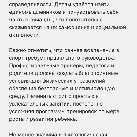
справедливости. Детям удаётся найти
единомышленников и почувствовать себя
частью команды, что положительно
сказывается на их самооценке и социальной
активности.
Важно отметить, что раннее вовлечение в
спорт требует правильного руководства.
Профессиональные тренеры, педагоги и
родители должны создать благоприятные
условия для физических упражнений,
обеспечив безопасную и мотивирующую
среду. Начинать стоит с простых и
увлекательных занятий, постепенно
усложняя программы тренировок по мере
роста и развития ребёнка.
Не менее значима и психологическая