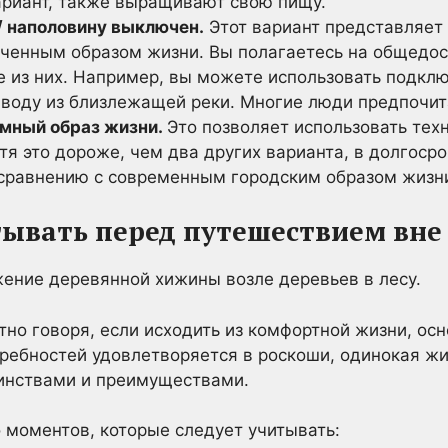
риант, также выращивают свою пищу.
 наполовину выключен.
Этот вариант представляет
енным образом жизни. Вы полагаетесь на общедос
се из них. Например, вы можете использовать подкл
 воду из близлежащей реки. Многие люди предпочит
мный образ жизни.
Это позволяет использовать тех
тя это дороже, чем два других варианта, в долгоср
 сравнению с современным городским образом жизн
тывать перед путешествием вне
тно говоря, если исходить из комфортной жизни, ос
ребностей удовлетворяется в роскоши, одинокая жи
оинствами и преимуществами.
 моментов, которые следует учитывать: