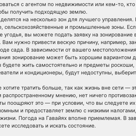
ваться с агентом по недвижимости или кем-то, кто
обы получить подходящую землю.
делятся на несколько зон для лучшего управления. 
, сельскохозяйственные и промышленные зоны. Если
 угодья, вы можете подать заявку на зонирование в
. Вам нужно привести вескую причину, например, з
роде сада. В зависимости от вашего местоположени
ания зонирование может быть хорошим вариантом д
 будете жить самостоятельно и предметы роскоши, 
еватели и кондиционеры, будут недоступны, выбери
 хотите тратить больше, так как жизнь вне сети — э
 распространенному мнению, нет ничего противозак
ты поощряют это — при условии, что вы следуете их
номным и предоставляет землю с низкими налогами
 жизни. Погода на Гавайях вполне приемлемая. В за
ете исследовать и искать состояние.