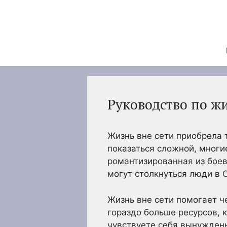
Перейти
к
содержимому
Руководство по жи
Жизнь вне сети приобрела 
показаться сложной, многие
романтизированная из боев
могут столкнуться люди в 
Жизнь вне сети помогает ч
гораздо больше ресурсов, 
чувствуете себя вынужденн