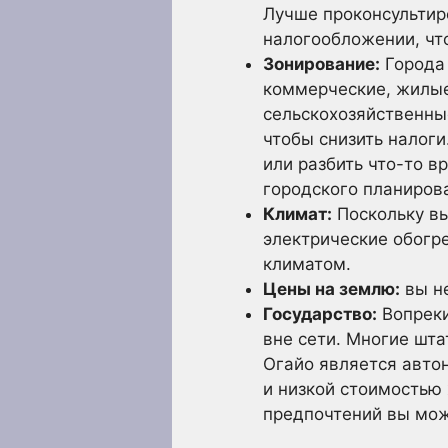
Лучше проконсультиро
налогообложении, чт
Зонирование:
Города 
коммерческие, жилые
сельскохозяйственные
чтобы снизить налоги
или разбить что-то в
городского планиров
Климат:
Поскольку вы
электрические обогр
климатом.
Цены на землю:
вы не
Государство:
Вопреки
вне сети. Многие шта
Огайо является авто
и низкой стоимостью
предпочтений вы мож