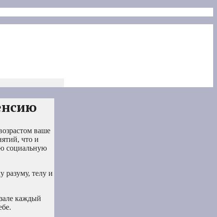
пенсию
возрастом ваше
нятий, что и
ую социальную
 разуму, телу и
 зале каждый
ебе.