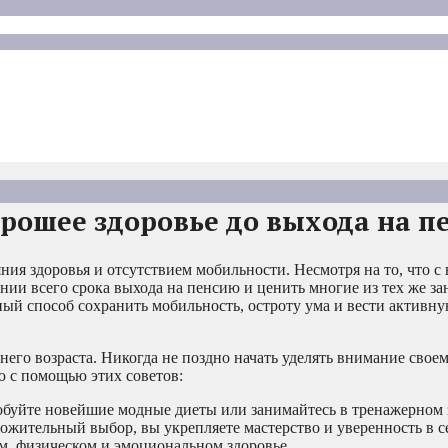
орошее здоровье до выхода на 
ия здоровья и отсутствием мобильности. Несмотря на то, что с 
ении всего срока выхода на пенсию и ценить многие из тех же за
ый способ сохранить мобильность, остроту ума и вести активн
го возраста. Никогда не поздно начать уделять внимание своему
 с помощью этих советов:
робуйте новейшие модные диеты или занимайтесь в тренажерном
ложительный выбор, вы укрепляете мастерство и уверенность в с
м, физическом и эмоциональном здоровье.