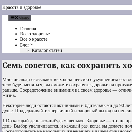
Перейти
Красота и здоровье
к
содержимому
Меню
Главная
Все о здоровье
Все о красоте
Блог
Каталог статей
Семь советов, как сохранить х
Многие люди связывают выход на пенсию с ухудшением состоян
тело будет меняться, вы сможете сохранять здоровье на протяж
раньше. Сосредоточение внимания на своем здоровье — отличн
жизнь.
Некоторые люди остаются активными и бдительными до 90-летне
душе. Поддерживайте энергичный и здоровый выход на пенсию
1.Do каждый день что-нибудь маленькое. Здоровье — это не п
день. Выбор увеличивается, и каждый раз, когда вы делаете по
Сосредоточьтесь на небольших изменениях в вашем финансово