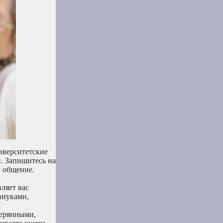
иверситетские
. Запишитесь на
и общение.
вляет вас
 внуками,
терянными,