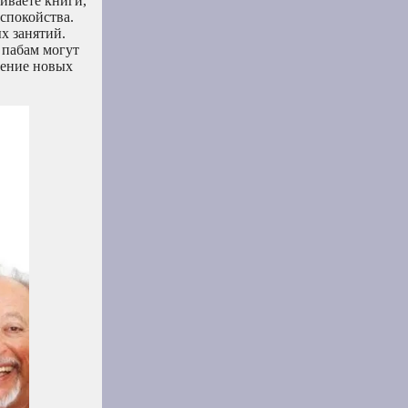
иваете книги,
спокойства.
х занятий.
 пабам могут
ление новых