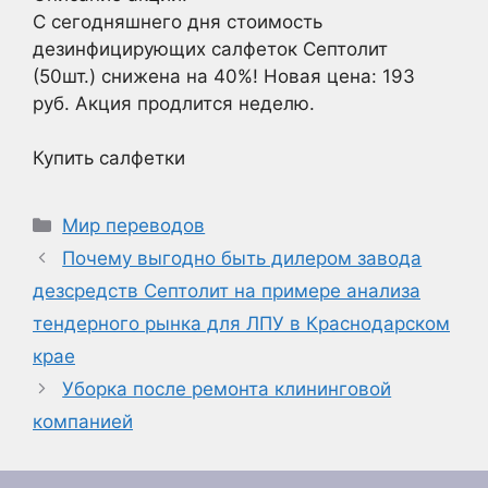
С сегодняшнего дня стоимость
дезинфицирующих салфеток Септолит
(50шт.) снижена на 40%! Новая цена: 193
руб. Акция продлится неделю.
Купить салфетки
Рубрики
Мир переводов
Почему выгодно быть дилером завода
дезсредств Септолит на примере анализа
тендерного рынка для ЛПУ в Краснодарском
крае
Уборка после ремонта клининговой
компанией