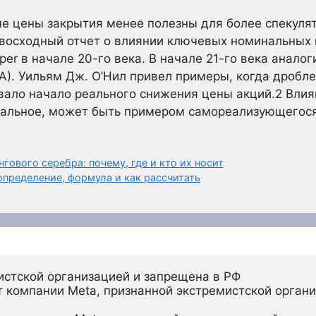
е цены закрытия менее полезны для более спекуля
осходный отчет о влиянии ключевых номинальных ц
per в начале 20-го века. В начале 21-го века анал
TSLA). Уильям Дж. О’Нил привел примеры, когда дробл
вало начало реального снижения цены акций.
2
Влия
нальное, может быть примером самореализующегося
гового серебра: почему, где и кто их носит
определение, формула и как рассчитать
истской организацией и запрещена в РФ
 компании Meta, признанной экстремистской органи