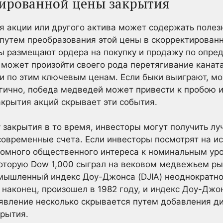
тированной цены закрытия
я акции или другого актива может содержать поле
путем преобразования этой цены в скорректированн
ы размещают ордера на покупку и продажу по опре
е может произойти своего рода перетягивание канат
 по этим ключевым ценам. Если быки выиграют, мо
огично, победа медведей может привести к пробою 
крытия акций скрывает эти события.
 закрытия в то время, инвесторы могут получить лу
 современные счета. Если инвесторы посмотрят на ис
ромного общественного интереса к номинальным ур
которую Dow 1,000 сыграл на вековом медвежьем рын
мышленный индекс Доу-Джонса (DJIA) неоднократно 
, наконец, произошел в 1982 году, и индекс Доу-Джо
явление несколько скрывается путем добавления д
крытия.