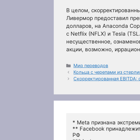
В целом, скорректированны
Ливермор предоставил прев
долларов, на Anaconda Cop
с Netflix (NFLX) и Tesla (
несущественное, ознамено
акции, возможно, иррацио
Рубрики
Мир переводов
Кольца с черепами из стерлин
Скорректированная EBITDA: 
* Meta признана экстрем
** Facebook принадлежит
РФ