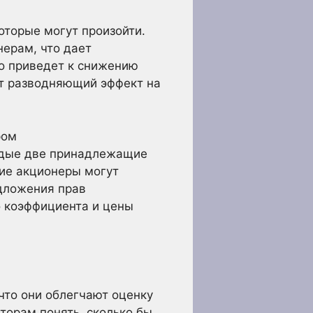
оторые могут произойти.
ерам, что дает
то приведет к снижению
т разводняющий эффект на
ром
ждые две принадлежащие
щие акционеры могут
едложения прав
о коэффициента и цены
что они облегчают оценку
торам понять, сколько бы