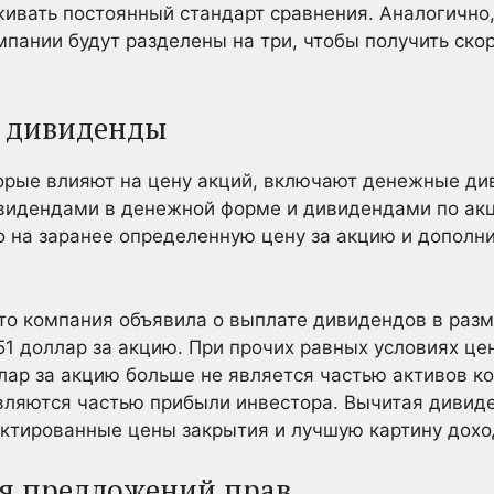
живать постоянный стандарт сравнения. Аналогично
мпании будут разделены на три, чтобы получить ск
а дивиденды
орые влияют на цену акций, включают денежные ди
видендами в денежной форме и дивидендами по акц
 на заранее определенную цену за акцию и дополн
о компания объявила о выплате дивидендов в разм
51 доллар за акцию. При прочих равных условиях це
ллар за акцию больше не является частью активов к
ляются частью прибыли инвестора. Вычитая дивид
ектированные цены закрытия и лучшую картину дохо
я предложений прав