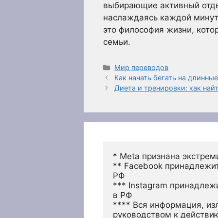
выбирающие активный отдых
наслаждаясь каждой минуто
это философия жизни, кото
семьи.
Рубрики
Мир переводов
Как начать бегать на длинны
Диета и тренировки: как най
* Meta признана экстрем
** Facebook принадлежит
РФ
*** Instagram принадлеж
в РФ 
**** Вся информация, из
руководством к действи