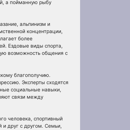
ой, а пойманную рыбу
азание, альпинизм и
умственной концентрации,
длагает более
ей. Ездовые виды спорта,
ную возможность общения с
скому благополучию.
прессию. Эксперты сходятся
жные социальные навыки,
ляют связи между
ого человека, спортивный
 и друг с другом. Семьи,