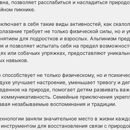
ивна, позволяет расслабиться и насладиться природ
йном пикнике.
ключает в себя такие виды активностей, как скалол
олазание требует не только физической силы, но и 
анятием для подростков и взрослых. Альпинизм пре
 и позволяет испытать себя на предел возможност
дях или собачьих упряжках, предоставляют уникаль
ых навыков.
 способствует не только физическому, но и психиче
ухе улучшает настроение, уменьшает тревогу и де
веденное на природе, помогает детям развивать ва
 и коммуникативность. Семейные приключения укреп
давая незабываемые воспоминания и традиции.
ехнологии заняли значительное место в жизни кажд
инструментом для восстановления связи с природой