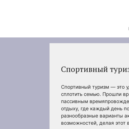
Перейти
к
содержимому
Спортивный туриз
Спортивный туризм — это у
сплотить семью. Прошли в
пассивным времяпровожден
отдыху, где каждый день п
разнообразные варианты ак
возможностей, делая этот 