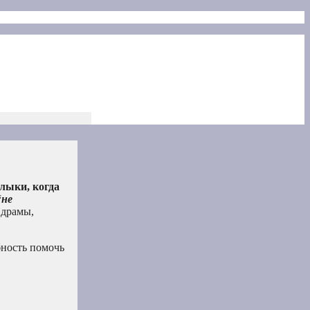
лыки, когда
“
не
 драмы,
бность помочь