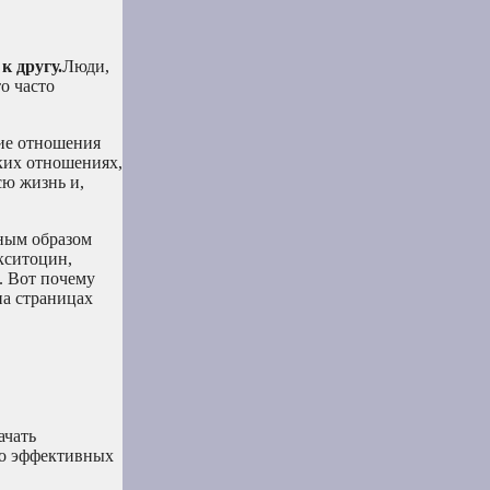
к другу.
Люди,
о часто
ие отношения
ких отношениях,
ю жизнь и,
вным образом
кситоцин,
. Вот почему
на страницах
ачать
 но эффективных