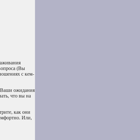
хаживания
вопроса (Вы
тношениях с кем-
. Ваши ожидания
ать, что вы на
трите, как они
комфортно. Или,