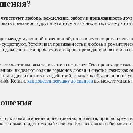
ошения?
чувствуют любовь, вожделение, заботу и привязанность друг 
вать преданность друг друга тому, что у них есть, потому что эт
дит между мужчиной и женщиной, но со временем романтическ
 существуют. Устойчивая привязанность и любовь в романтичес
 и даже личными проблемами сторон, приводят к общению на вс
ее счастливы, чем те, кто этого не делает. Это происходит гла
ошениях, выделяют больше гормонов любви и счастья, таких как о
акта и других интимных действий, таких как объятия и поцелуи
кайф! Кстати,
как довести девушку до сквирта
вы можете узнать 
ношения
-то, кто вам искренне и, несомненно, нравится, пришло время н
, как только придет нужный человек. Вот несколько небольших,