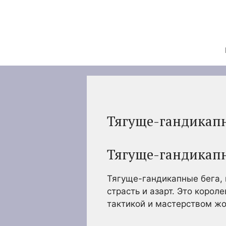
Перейти
к
содержимому
Тягуще-гандикапн
Тягуще-гандикапн
Тягуще-гандикапные бега, и
страсть и азарт. Это корол
тактикой и мастерством жо