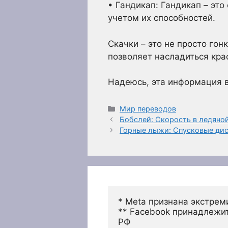
• Гандикап: Гандикап – это
учетом их способностей.
Скачки – это не просто гон
позволяет насладиться кра
Надеюсь, эта информация 
Рубрики
Мир переводов
Бобслей: Скорость в ледяно
Горные лыжи: Спусковые ди
* Meta признана экстрем
** Facebook принадлежит
РФ