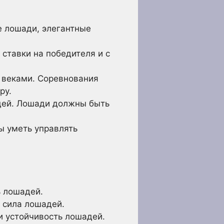
е лошади, элегантные
т ставки на победителя и с
е веками. Соревнования
ру.
адей. Лошади должны быть
ы уметь управлять
ь лошадей.
и сила лошадей.
 и устойчивость лошадей.