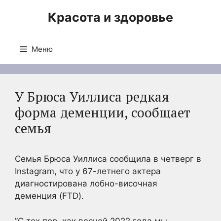
Перейти
Красота и здоровье
к
содержимому
Меню
У Брюса Уиллиса редкая
форма деменции, сообщает
семья
Семья Брюса Уиллиса сообщила в четверг в
Instagram, что у 67-летнего актера
диагностирована лобно-височная
деменция (FTD).
”С тех пор, как весной 2022 года мы