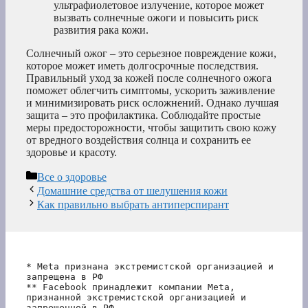
ультрафиолетовое излучение, которое может
вызвать солнечные ожоги и повысить риск
развития рака кожи.
Солнечный ожог – это серьезное повреждение кожи,
которое может иметь долгосрочные последствия.
Правильный уход за кожей после солнечного ожога
поможет облегчить симптомы, ускорить заживление
и минимизировать риск осложнений. Однако лучшая
защита – это профилактика. Соблюдайте простые
меры предосторожности, чтобы защитить свою кожу
от вредного воздействия солнца и сохранить ее
здоровье и красоту.
Рубрики
Все о здоровье
Домашние средства от шелушения кожи
Как правильно выбрать антиперспирант
* Meta признана экстремистской организацией и 
запрещена в РФ
** Facebook принадлежит компании Meta, 
признанной экстремистской организацией и 
запрещенной в РФ