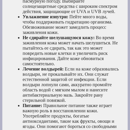
пасмурную погоду. Выбирайте
солнцезащитные средства с широким спектром
действия, защищающие от UVA и UVB лучей.
Увлажнение изнутри:
Пейте много воды,
чтобы поддерживать гидратацию организма.
Обезвоживание может замедлить процесс
заживления кожи.
Не сдирайте шелушащуюся кожу:
Во время
заживления кожа может начать шелушиться. Не
пытайтесь ее сдирать, так как это может
повредить новые клетки и увеличить риск
инфицирования. Дайте коже обновиться
самостоятельно.
Лечение волдырей:
Если на коже образовались
волдыри, не прокалывайте их. Они служат
естественной защитой от инфекции. Если
волдыри лопнули сами, аккуратно промойте
область водой с мягким мылом и нанесите
антибактериальную мазь. Закройте рану
стерильной повязкой.
Питание:
Правильное питание также играет
важную роль в восстановлении кожи.
Употребляйте продукты, богатые
антиоксидантами, такие как фрукты, овощи и
ягоды. Они помогают бороться со свободными