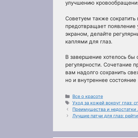
улучшению кровообращения
Советуем также сократить 
предотвращает появление у
экраном, делайте регулярн
каплями для глаз.
В завершение хотелось бы о
регулярности. Сочетание п
вам надолго сохранить све
но и внутреннее состояние
Рубрики
Все о красоте
Метки
Уход за кожей вокруг глаз: 
Преимущества и недостатки 
Лучшие патчи для глаз: рейт