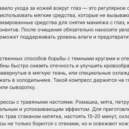
авило ухода за кожей вокруг глаз — это регулярное
использовать мягкие средства, которые не вызыва
лизированные средства для снятия макияжа с глаз, 
онентов. После очищения обязательно наносите ув
 поможет поддерживать уровень влаги и предотврат
ственных способов борьбы с темными кругами и от
ны быстро снизить отечность и улучшить кровообр
 завернутые в мягкую ткань, или специальные охла
ать в холодильнике. Такой компресс держится на гл
или сыворотку.
рессы с травяными настоями. Ромашка, мята, петру
ельным и успокаивающим эффектом. Для приготовле
х трав стаканом кипятка, настоять 15-20 минут, охл
сы не только борются с отеками, но и освежают кож