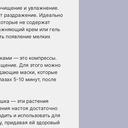
 очищение и увлажнение.
ют раздражение. Идеально
которые не содержат
лажняющий крем или гель
ить появление мелких
еками — это компрессы.
ащение. Для этого можно
ждающие маски, которые
азах 5-10 минут, после
шка — эти растения
ния настоя достаточно
адить и использовать для
у, придавая ей здоровый