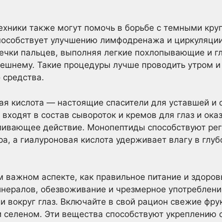
ники также могут помочь в борьбе с темными круг
способствует улучшению лимфодренажа и циркуляции
ечки пальцев, выполняя легкие похлопывающие и г
внешнему. Такие процедуры лучше проводить утром и 
 средства.
ая кислота — настоящие спасители для уставшей и 
о входят в состав сывороток и кремов для глаз и о
ивающее действие. Монопептиды способствуют рег
а, а гиалуроновая кислота удерживает влагу в глуб
ом важном аспекте, как правильное питание и здоров
нералов, обезвоживание и чрезмерное употреблени
жи вокруг глаз. Включайте в свой рацион свежие фру
и селеном. Эти вещества способствуют укреплению 