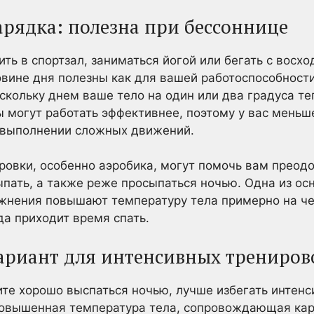
арядка: полезна при бессоннице
ить в спортзал, заниматься йогой или бегать с восхо
вине дня полезны как для вашей работоспособности
скольку днем ваше тело на один или два градуса те
могут работать эффективнее, поэтому у вас меньше
в выполнении сложных движений.
ровки, особенно аэробика, могут помочь вам преодо
ыпать, а также реже просыпаться ночью. Одна из о
ажнения повышают температуру тела примерно на че
да приходит время спать.
ариант для интенсивных трениров
ите хорошо выспаться ночью, лучше избегать интен
Повышенная температура тела, сопровождающая кар