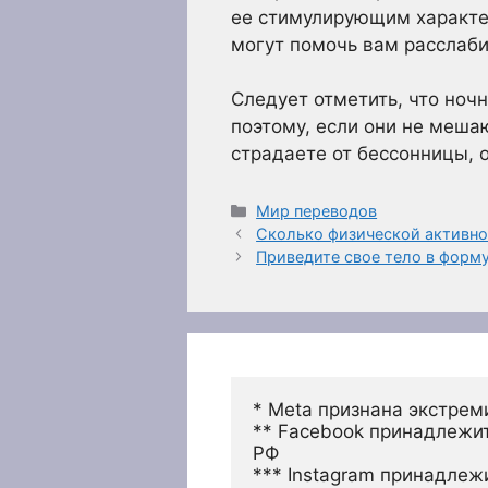
ее стимулирующим характе
могут помочь вам расслаби
Следует отметить, что ноч
поэтому, если они не меша
страдаете от бессонницы, 
Рубрики
Мир переводов
Сколько физической активно
Приведите свое тело в форм
* Meta признана экстрем
** Facebook принадлежит
РФ
*** Instagram принадлеж