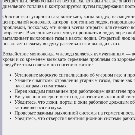
бесцветный, безвкусный газ без запаха, который так же опасен 
дизельного топлива и контролируется путем поддержания посто
Опасность от угарного газа возникает, когда воздух, насыщенн
центральной консолью, катеров, понтонных лодок, гидроциклов
проблемой, поскольку эти лодки всегда открыты для свежего в
возрастает. Выхлопные газы могут проникать в лодку через лю
выталкивает выхлопные газы в каюты лодки. Открытый люк на
позволяет свежему воздуху рассеиваться и выводить газ.
Воздействие монооксида углерода является кумулятивным — во
крови и со временем вызывать серьезные проблемы со здоровье
следуйте этим советам по спасению жизни:
Установите морскую сигнализацию об угарном газе и пр
Узнайте симптомы отравления угарным газом, такие как 
пассажирам о симптомах.
Перед каждым плаванием при работающем двигателе пров
Визуально проверьте места подключения выхлопной систе
Убедитесь, что люки, порты и окна работают должным об
застоявшегося воздуха.
Проверьте зажимы выхлопной системы на герметичность
Убедитесь, что отверстия вентиляционной системы работ