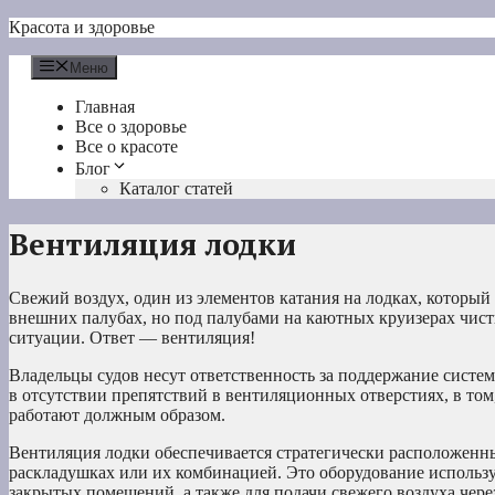
Перейти
Красота и здоровье
к
содержимому
Меню
Главная
Все о здоровье
Все о красоте
Блог
Каталог статей
Вентиляция лодки
Свежий воздух, один из элементов катания на лодках, который 
внешних палубах, но под палубами на каютных круизерах чисты
ситуации. Ответ — вентиляция!
Владельцы судов несут ответственность за поддержание систем
в отсутствии препятствий в вентиляционных отверстиях, в том
работают должным образом.
Вентиляция лодки обеспечивается стратегически расположенн
раскладушках или их комбинацией. Это оборудование используе
закрытых помещений, а также для подачи свежего воздуха чере