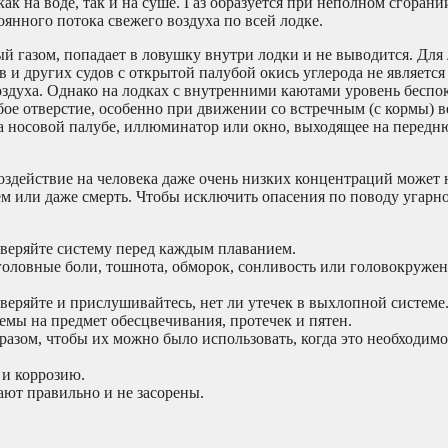
как на воде, так и на суше. Газ образуется при неполном сгоран
янного потока свежего воздуха по всей лодке.
ый газом, попадает в ловушку внутри лодки и не выводится. Для 
 и других судов с открытой палубой окись углерода не является
оздуха. Однако на лодках с внутренними каютами уровень беспок
бое отверстие, особенно при движении со встречным (с кормы) 
 носовой палубе, иллюминатор или окно, выходящее на передн
здействие на человека даже очень низких концентраций может 
м или даже смерть. Чтобы исключить опасения по поводу угарно
оверяйте систему перед каждым плаванием.
головные боли, тошнота, обморок, сонливость или головокружен
еряйте и прислушивайтесь, нет ли утечек в выхлопной системе
мы на предмет обесцвечивания, протечек и пятен.
разом, чтобы их можно было использовать, когда это необходимо
 и коррозию.
ают правильно и не засорены.