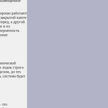
 размещенное
хорошо работают
 закрытой каюте
еред, а другой
и и из
вероятность
енние
анической
и лодок строго
елом, до тех
, система будет
 это