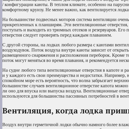
/ конфигурации каюты. В теплом климате, особенно на парусн
комфортному круизу. Не менее важно, как вентилируется лодка
На большинстве подвесных моторов система вентиляции очень 
прикрепленных к планширям. Эти вентиляционные отверстия, о
поступать и выходить из трюмных отсеков и резервуаров. Его 
отверстия следует проверять перед каждым плаванием.
С другой стороны, на лодках любого размера с каютами венти
воздуходувок. Поток воздуха внутри каюты зависит от открыты
размещенного снаряжения и расположения переборок. Кроме т
поток могут меняться во время плавания, и рекомендуется неско
На судне любого типа вентиляционные отверстия в капоте и р
и у каждого есть свои преимущества и недостатки. Например, 
спокойном море есть вероятность, что волна забрызгает верхню
большинстве случаев вентиляционное отверстие капота можно ле
ли оно для впуска или выпуска воздуха. Вентиляционные отвер
используются для большинства пассивных потребностей в вен
Вентиляция, когда лодка при
Воздух внутри герметичной лодки обычно намного более влажн