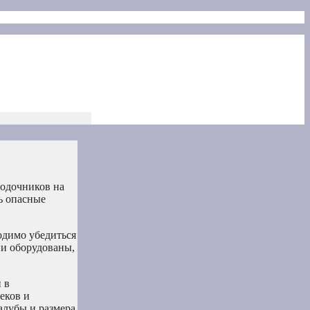
лодочников на
ь опасные
одимо убедиться
ни оборудованы,
 в
еков и
алубы и размера