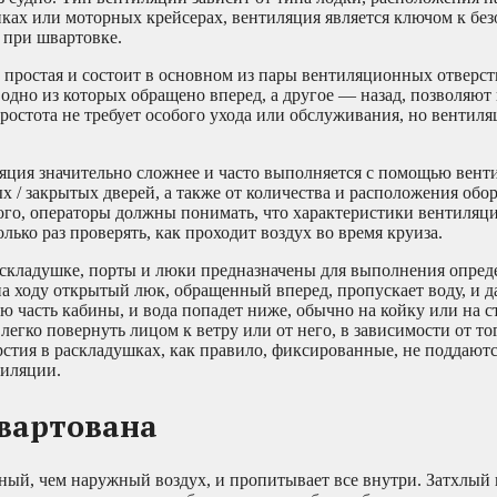
иках или моторных крейсерах, вентиляция является ключом к бе
 при швартовке.
простая и состоит в основном из пары вентиляционных отверст
дно из которых обращено вперед, а другое — назад, позволяют 
простота не требует особого ухода или обслуживания, но вентил
ляция значительно сложнее и часто выполняется с помощью вент
х / закрытых дверей, а также от количества и расположения обо
ого, операторы должны понимать, что характеристики вентиляц
лько раз проверять, как проходит воздух во время круиза.
аскладушке, порты и люки предназначены для выполнения опред
на ходу открытый люк, обращенный вперед, пропускает воду, и д
ю часть кабины, и вода попадет ниже, обычно на койку или на с
гко повернуть лицом к ветру или от него, в зависимости от тог
стия в раскладушках, как правило, фиксированные, не поддаютс
тиляции.
швартована
ый, чем наружный воздух, и пропитывает все внутри. Затхлый 