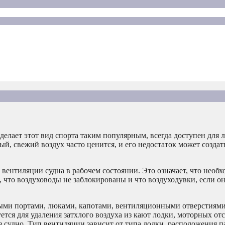
делает этот вид спорта таким популярным, всегда доступен для 
й, свежий воздух часто ценится, и его недостаток может создат
 вентиляции судна в рабочем состоянии. Это означает, что необх
, что воздуховоды не заблокированы и что воздуходувки, если о
ыми портами, люками, капотами, вентиляционными отверстиями
тся для удаления затхлого воздуха из кают лодки, моторных отс
з судно. Тип вентиляции зависит от типа лодки, расположения п