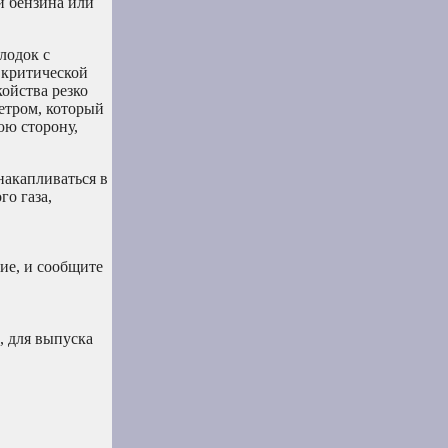
ии бензина или
лодок с
 критической
ойства резко
ветром, который
юю сторону,
накапливаться в
го газа,
ие, и сообщите
.
, для выпуска