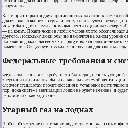
потенциал для гниения, коррозии, плесени и грибка, которые 
снаряжение.
Как и при открытии двух противоположных окон в доме для об
для отвода влажного воздуха и поступления сухого воздуха, п
может быть достигнута с помощью вентиляционных отверстий и
— на корму. Практически в любых условиях это обеспечивает 
другого. Поскольку люки обычно находятся на одном уровне с 
попадания дождя, насекомых и грызунов; вентиляционные отве
помещения. Существует несколько продуктов для защиты лодки
Федеральные требования к сис
Федеральные правила требуют, чтобы лодки, использующие бен
энергии или движения, были оснащены системой вентиляции. Х
следуют стандартам проектирования и установки вентиляционн
пор, пока система вентиляции лодки не будет изменена, и буде
работать так, как задумано.
Угарный газ на лодках
Любое обсуждение вентиляции лодки должно включать информ