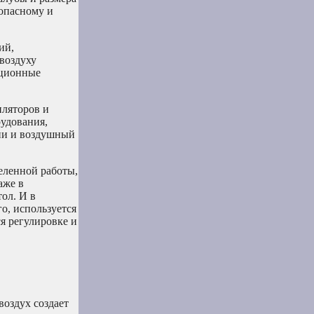
зопасному и
ий,
воздуху
яционные
иляторов и
рудования,
ии и воздушный
еленной работы,
аже в
тол. И в
о, используется
я регулировке и
воздух создает