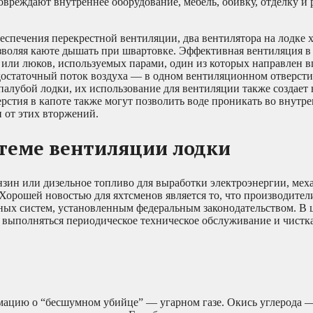
повреждают внутреннее оборудование, мебель, обивку, отделку и
еспечения перекрестной вентиляции, два вентилятора на лодке 
озволяя каюте дышать при швартовке. Эффективная вентиляция в
ли люков, используемых парами, один из которых направлен вп
достаточный поток воздуха — в одном вентиляционном отверсти
палубой лодки, их использование для вентиляции также создает 
рстия в капоте также могут позволить воде проникать во внутр
 от этих вторжений.
теме вентиляции лодки
зин или дизельное топливо для выработки электроэнергии, мех
орошей новостью для яхтсменов является то, что производител
ых систем, установленным федеральным законодательством. В ц
т выполняться периодическое техническое обслуживание и чистка
ацию о “бесшумном убийце” — угарном газе. Окись углерода —