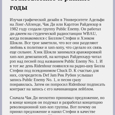
годы
Изучая графический дизайн в Университете Адельфи
на Лонг-Айленде, Чак Ди или Карлтон Райденхор в
1982 году создали группу Public Enemy. Он работал
ди-джеем на студенческой радиостанции WBAU,
когда познакомился с Биллом Стефни и Хэнком
Шокли. Все трое заметили, что все они разделяют
любовь к политике и хип-хопу, что сделало их связь
еще сильнее. Хэнк Шокли занимался аранжировкой
хип-хоп демозаписей, на которых Райденхаур читал
рэп над песней под названием Public Enemy No. 1. И
в тот же день Ridenhour появился на радио-шоу Билла
Стефни под псевдонимом Chuck D. К счастью для
них, соучредитель Def Jam Рик Рубин услышал
запись Public Enemy No. 1, и песня сразу
понравилась. Затем он попросил Ridenhour подписать
контракт на запись с его начинающим лейблом.
Сначала Чак Ди неохотно принимал предложение, но
в конце концов он подумал и разработал концепцию
революционной хип-хоп группы. Вот почему он
принял предложение и нанял Стефни в качестве