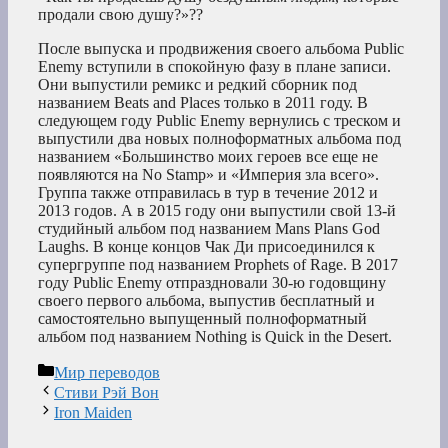
продали свою душу?»??
После выпуска и продвижения своего альбома Public
Enemy вступили в спокойную фазу в плане записи.
Они выпустили ремикс и редкий сборник под
названием Beats and Places только в 2011 году. В
следующем году Public Enemy вернулись с треском и
выпустили два новых полноформатных альбома под
названием «Большинство моих героев все еще не
появляются на No Stamp» и «Империя зла всего».
Группа также отправилась в тур в течение 2012 и
2013 годов. А в 2015 году они выпустили свой 13-й
студийный альбом под названием Mans Plans God
Laughs. В конце концов Чак Ди присоединился к
супергруппе под названием Prophets of Rage. В 2017
году Public Enemy отпраздновали 30-ю годовщину
своего первого альбома, выпустив бесплатный и
самостоятельно выпущенный полноформатный
альбом под названием Nothing is Quick in the Desert.
Рубрики
Мир переводов
Стиви Рэй Вон
Iron Maiden