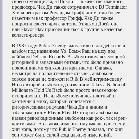
своего публициста, а Шокли — в качестве главного
продюсера. Чак Ди также сотрудничал с DJ Terminator
X и хореографом Ричардом Гриффином, или более
известным как профессор Грифф. Чак Ди также
попросил своего друга детства Уильяма Дрейтона
или Flavor Flav присоединиться к группе в качестве
коллеги-рэпера.
В 1987 году Public Enemy выпустили свой дебютный
альбом под названием Yo! Бомж Раш на шоу под
лейблом Def Jam Records. Альбом отличался мощной
риторикой и запасными битами, что было признано
поклонниками хип-хопа и критиками. Однако,
несмотря на положительные отзывы, альбом не
совсем попал на хип-хоп и R & B мейнстрим-сцену.
Но их второй альбом под названием Takes a Nation of
Millions to Hold Us Back было просто невозможно
игнорировать. На альбоме получился плотный и
хаотичный микс, который сочетается с
риторическими рифмами Чака Ди и диким и
забавным рэпом Flavor Flav. Их второй альбом был
назван революционным альбомом как рок-, так и рэп-
критиками. Это также изменило музыкальную сцену
хип-хопа, потому что Public Enemy показал, что хип-
хоп может быть силой социальных изменений.