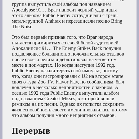
группа выпустила свой альбом под названием
Apocalypse 91… Враг наносит черный удар и для
этого альбома Public Enemy сотрудничали с трэш-
метал-группой Anthrax и перезаписали песню Bring
The Noise.
Это был первый признак того, что Враг народа
пытается примириться со своей белой аудиторией.
Апокалипсис 91… The Enemy Strikes Back получил
подавляющее большинство положительных отзывов
после своего релиза и дебютировал на четвертом
месте в поп-чартах. Но когда наступил 1992 год,
Public Enemy начали терять свой импульс, потому
что, когда они гастролировали с U2 на втором этапе
своего тура Zoo TV, Flavor Flav, по сообщениям, был
вовлечен в несколько неприятностей с законом. А
осенью 1992 года Public Enemy выпустили альбом
под названием Greatest Misses, в который вошли
ремиксы на их песни. Однако их попытка сохранить
жизнеспособность своего имени провалилась, потому
что альбом получил много неприятных отзывов.
Перерыв