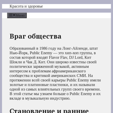
Перейти
Красота и здоровье
к
содержимому
Меню
Враг общества
Образованный в 1986 году на Лонг-Айленде, штат
Нью-Йорк, Public Enemy — это хип-хоп группа, в
состав которой входят Flavor Flav, DJ Lord, Кит
Шокли и Чак Д. Кит. Они широко известны своей
политически заряженной музыкой, активным
интересом к проблемам афроамериканского
сообщества и критикой американских СМИ. На
протяжении всей своей карьеры Public Enemy имели
золотые и платиновые пластинки, и их называли
одной из самых влиятельных групп своего времени.
В этой статье мы узнаем больше о Public Enemy и их
вкладе в музыкальную индустрию.
Становление и ранние