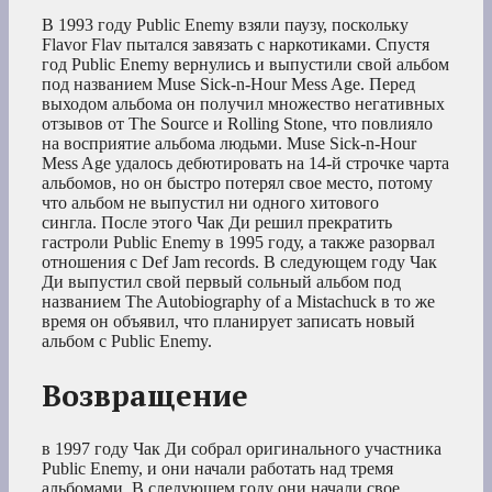
В 1993 году Public Enemy взяли паузу, поскольку
Flavor Flav пытался завязать с наркотиками. Спустя
год Public Enemy вернулись и выпустили свой альбом
под названием Muse Sick-n-Hour Mess Age. Перед
выходом альбома он получил множество негативных
отзывов от The Source и Rolling Stone, что повлияло
на восприятие альбома людьми. Muse Sick-n-Hour
Mess Age удалось дебютировать на 14-й строчке чарта
альбомов, но он быстро потерял свое место, потому
что альбом не выпустил ни одного хитового
сингла. После этого Чак Ди решил прекратить
гастроли Public Enemy в 1995 году, а также разорвал
отношения с Def Jam records. В следующем году Чак
Ди выпустил свой первый сольный альбом под
названием The Autobiography of a Mistachuck в то же
время он объявил, что планирует записать новый
альбом с Public Enemy.
Возвращение
в 1997 году Чак Ди собрал оригинального участника
Public Enemy, и они начали работать над тремя
альбомами. В следующем году они начали свое