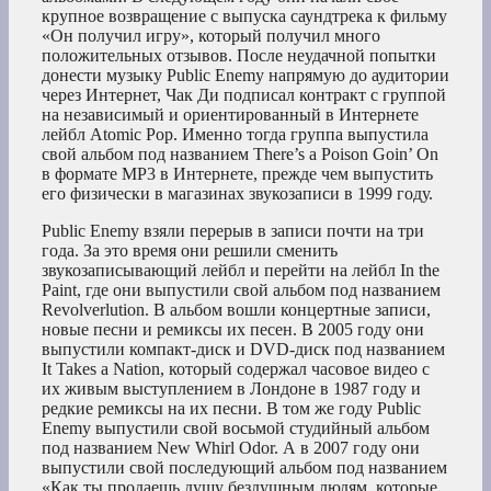
крупное возвращение с выпуска саундтрека к фильму
«Он получил игру», который получил много
положительных отзывов. После неудачной попытки
донести музыку Public Enemy напрямую до аудитории
через Интернет, Чак Ди подписал контракт с группой
на независимый и ориентированный в Интернете
лейбл Atomic Pop. Именно тогда группа выпустила
свой альбом под названием There’s a Poison Goin’ On
в формате MP3 в Интернете, прежде чем выпустить
его физически в магазинах звукозаписи в 1999 году.
Public Enemy взяли перерыв в записи почти на три
года. За это время они решили сменить
звукозаписывающий лейбл и перейти на лейбл In the
Paint, где они выпустили свой альбом под названием
Revolverlution. В альбом вошли концертные записи,
новые песни и ремиксы их песен. В 2005 году они
выпустили компакт-диск и DVD-диск под названием
It Takes a Nation, который содержал часовое видео с
их живым выступлением в Лондоне в 1987 году и
редкие ремиксы на их песни. В том же году Public
Enemy выпустили свой восьмой студийный альбом
под названием New Whirl Odor. А в 2007 году они
выпустили свой последующий альбом под названием
«Как ты продаешь душу бездушным людям, которые