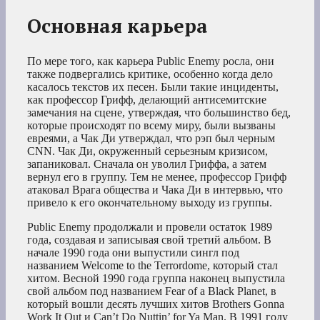
Основная карьера
По мере того, как карьера Public Enemy росла, они
также подвергались критике, особенно когда дело
касалось текстов их песен. Были такие инциденты,
как профессор Грифф, делающий антисемитские
замечания на сцене, утверждая, что большинство бед,
которые происходят по всему миру, были вызваны
евреями, а Чак Ди утверждал, что рэп был черным
CNN. Чак Ди, окруженный серьезным кризисом,
запаниковал. Сначала он уволил Гриффа, а затем
вернул его в группу. Тем не менее, профессор Грифф
атаковал Врага общества и Чака Ди в интервью, что
привело к его окончательному выходу из группы.
Public Enemy продолжали и провели остаток 1989
года, создавая и записывая свой третий альбом. В
начале 1990 года они выпустили сингл под
названием Welcome to the Terrordome, который стал
хитом. Весной 1990 года группа наконец выпустила
свой альбом под названием Fear of a Black Planet, в
который вошли десять лучших хитов Brothers Gonna
Work It Out и Can’t Do Nuttin’ for Ya Man. В 1991 году