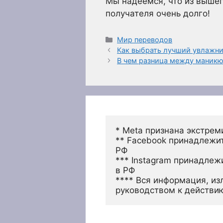
Мы надеемся, что из вышеп
получателя очень долго!
Рубрики
Мир переводов
Как выбрать лучший увлажни
В чем разница между маникю
* Meta признана экстрем
** Facebook принадлежит
РФ
*** Instagram принадлеж
в РФ 
**** Вся информация, из
руководством к действи