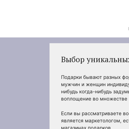
Перейти
к
содержимому
Выбор уникальных
Подарки бывают разных фор
мужчин и женщин индивидуа
нибудь когда-нибудь задум
воплощение во множестве р
Если вы рассматриваете во
является маркетологом, ес
магазинах подарков.