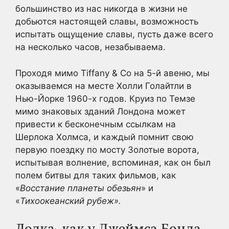
большинство из нас никогда в жизни не
добьются настоящей славы, возможность
испытать ощущение славы, пусть даже всего
на несколько часов, незабываема.
Проходя мимо Tiffany & Co на 5-й авеню, мы
оказываемся на месте Холли Голайтли в
Нью-Йорке 1960-х годов. Круиз по Темзе
мимо знаковых зданий Лондона может
привести к бесконечным ссылкам на
Шерлока Холмса, и каждый помнит свою
первую поездку по мосту Золотые ворота,
испытывая волнение, вспоминая, как он был
полем битвы для таких фильмов, как
«
Восстание планеты обезьян
» и
«
Тихоокеанский рубеж».
Лодка, как у Джеймса Бонда