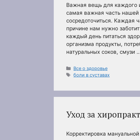
Важная вещь для каждого 
самая важная часть нашей
сосредоточиться. Каждая ч
причине нам нужно заботит
каждый день питаться здор
организма продукты, потре
натуральных соков, смузи 
Рубрики
Все о здоровье
Метки
боли в суставах
Уход за хиропракт
Корректировка мануальной