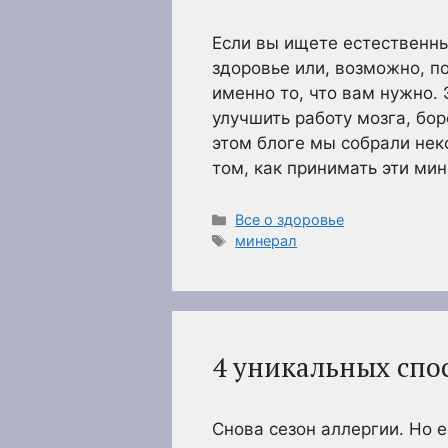
Если вы ищете естественны
здоровье или, возможно, по
именно то, что вам нужно.
улучшить работу мозга, бор
этом блоге мы собрали нек
том, как принимать эти ми
Рубрики
Все о здоровье
Метки
минерал
4 уникальных спо
Снова сезон аллергии. Но е