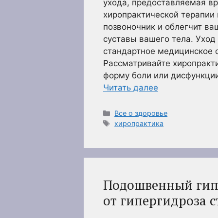
ухода, предоставляемая в
хиропрактической терапии
позвоночник и облегчит ва
суставы вашего тела. Уход
стандартное медицинское о
Рассматривайте хиропракти
форму боли или дисфункции
Читать далее
Рубрики
Все о здоровье
Метки
хиропрактика
Подошвенный гипе
от гипергидроза с