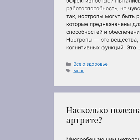
эффективностью? Пытались
работоспособность, но чувс
так, ноотропы могут быть 
которые предназначены дл
способностей и обеспечени
Ноотропы — это вещества,
когнитивных функций. Это
Рубрики
Все о здоровье
Метки
мозг
Насколько полезн
артрите?
Многообещающим методом 