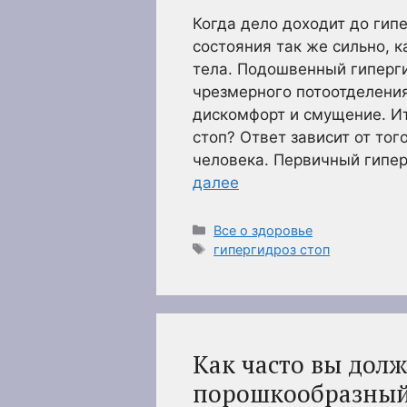
Когда дело доходит до гипе
состояния так же сильно, к
тела. Подошвенный гиперг
чрезмерного потоотделения
дискомфорт и смущение. Ит
стоп? Ответ зависит от тог
человека. Первичный гипе
далее
Рубрики
Все о здоровье
Метки
гипергидроз стоп
Как часто вы дол
порошкообразный