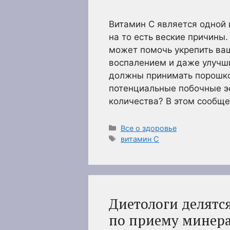
Витамин С является одной 
на то есть веские причины
может помочь укрепить ваш
воспалением и даже улучши
должны принимать порошко
потенциальные побочные э
количества? В этом сообще
Рубрики
Все о здоровье
Метки
витамин С
Диетологи делятс
по приему минер