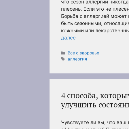
что сезон аллергии никогда
плесень. Если это не плесен
Борьба с аллергией может 
быть сезонными, относящи
кожными или лекарственны
далее
Рубрики
Все о здоровье
Метки
аллергия
4 способа, котор
улучшить состоян
Чувствуете ли вы, что ваш