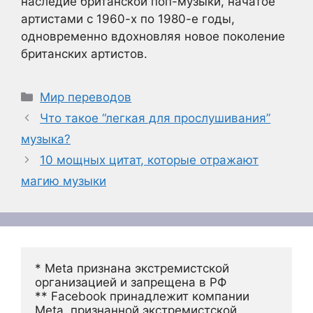
наследие британской поп-музыки, начатое
артистами с 1960-х по 1980-е годы,
одновременно вдохновляя новое поколение
британских артистов.
Рубрики
Мир переводов
Что такое “легкая для прослушивания”
музыка?
10 мощных цитат, которые отражают
магию музыки
* Meta признана экстремистской 
организацией и запрещена в РФ
** Facebook принадлежит компании 
Meta, признанной экстремистской 