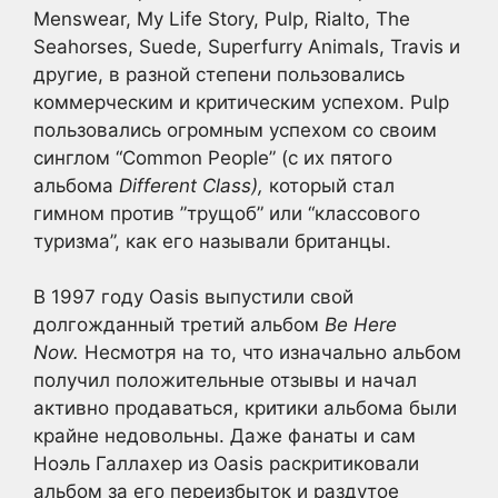
Menswear, My Life Story, Pulp, Rialto, The
Seahorses, Suede, Superfurry Animals, Travis и
другие, в разной степени пользовались
коммерческим и критическим успехом. Pulp
пользовались огромным успехом со своим
синглом “Common People” (с их пятого
альбома
Different Class),
который стал
гимном против ”трущоб” или “классового
туризма”, как его называли британцы.
В 1997 году Oasis выпустили свой
долгожданный третий альбом
Be Here
Now.
Несмотря на то, что изначально альбом
получил положительные отзывы и начал
активно продаваться, критики альбома были
крайне недовольны. Даже фанаты и сам
Ноэль Галлахер из Oasis раскритиковали
альбом за его переизбыток и раздутое