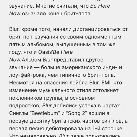
звучание. Многие считали, что
Be Here
Now
означало конец брит-попа.
Blur, кроме того, начали дистанцироваться от
брит-поп-звучания со своим одноименным
пятым альбомом, выпущенным в том же
году, что и Oasis’
Be Here
Now.
Альбом
Blur
представил другое
звучание — больше американского инди- и
лоу-фай-рока, чем типичного брит-попа.
Несмотря на опасения лейбла Blur, EMI, что
изменение музыкального стиля оттолкнет
поклонников группы, в основном
подростков,
Blur
добились успеха в чартах.
Синглы “Beetlebum” и “Song 2” вошли в
первую десятку британских чартов синглов, а
первая песня дебютировала на 1-й строчке.
Что немаловажно,
Blur
даже пользовались