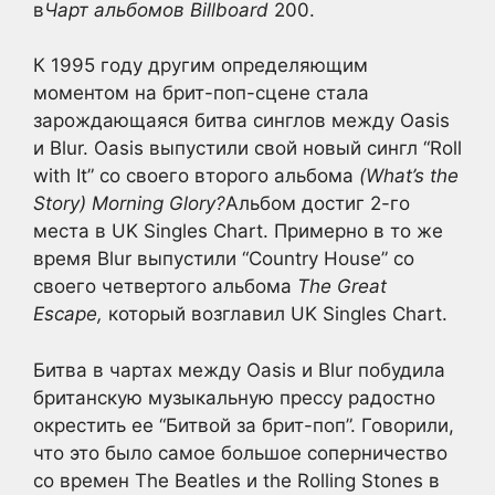
в
Чарт альбомов Billboard
200.
К 1995 году другим определяющим
моментом на брит-поп-сцене стала
зарождающаяся битва синглов между Oasis
и Blur. Oasis выпустили свой новый сингл “Roll
with It” со своего второго альбома
(What’s the
Story) Morning Glory?
Альбом достиг 2-го
места в UK Singles Chart. Примерно в то же
время Blur выпустили “Country House” со
своего четвертого альбома
The Great
Escape,
который возглавил UK Singles Chart.
Битва в чартах между Oasis и Blur побудила
британскую музыкальную прессу радостно
окрестить ее “Битвой за брит-поп”. Говорили,
что это было самое большое соперничество
со времен The Beatles и the Rolling Stones в