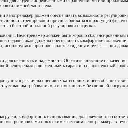
ены для людей с определенными ограничениями или проблемами
ровки нижней части тела.
ший велотренажер должен обеспечивать возможность регулировк
енсивность тренировок и приспосабливаться к растущей физиче
стью быстрой и плавной регулировки нагрузки.
зования. Велотренажер должен быть хорошо сбалансированным 
ль и педали также должны обеспечивать комфортное положение 
ы, используемые при производстве сидения и ручек — они дол
го долговечность и надежность. Обратите внимание на качество
оший велотренажер должен иметь гарантию на длительный срок 
 доступны в различных ценовых категориях, и цена обычно зависи
ствует вашим требованиям и возможностям без лишней нагрузки
нагрузки, комфортность использования, долговечность и соответ
ными тренировками и высоким качеством велотренажера в тече