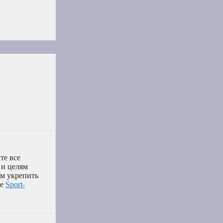
те все
 и целям
ам укрепить
це
Sport-