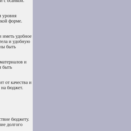
 с осанкой.
и уровня
ской форме.
и иметь удобное
тела и удобную
жны быть
 материалов и
и быть
т от качества и
 на бюджет.
ствие бюджету.
ние долгого