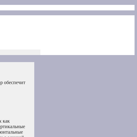
р обеспечит
х как
ертикальные
зонтальные