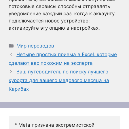
потоковые сервисы способны отправлять
уведомление каждый раз, когда к аккаунту
подключается новое устройство:
активируйте эту опцию в настройках.
Рубрики
Мир переводов
Четыре простых приема в Excel, которые
сделают вас похожим на эксперта
Ваш путеводитель по поиску лучшего
курорта для вашего медового месяца на
Карибах
* Meta признана экстремистской 