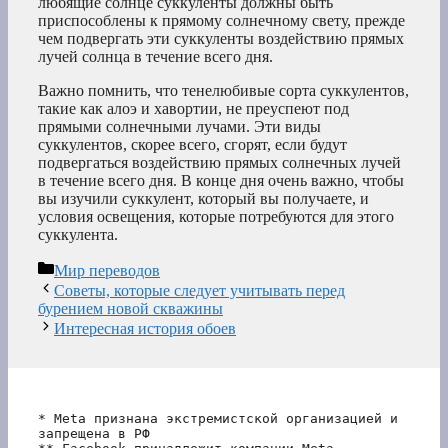
любящие солнце суккуленты должны быть
приспособлены к прямому солнечному свету, прежде
чем подвергать эти суккуленты воздействию прямых
лучей солнца в течение всего дня.
Важно помнить, что тенелюбивые сорта суккулентов,
такие как алоэ и хавортии, не преуспеют под
прямыми солнечными лучами. Эти виды
суккулентов, скорее всего, сгорят, если будут
подвергаться воздействию прямых солнечных лучей
в течение всего дня. В конце дня очень важно, чтобы
вы изучили суккулент, который вы получаете, и
условия освещения, которые потребуются для этого
суккулента.
Рубрики
Мир переводов
Советы, которые следует учитывать перед
бурением новой скважины
Интересная история обоев
* Meta признана экстремистской организацией и 
запрещена в РФ