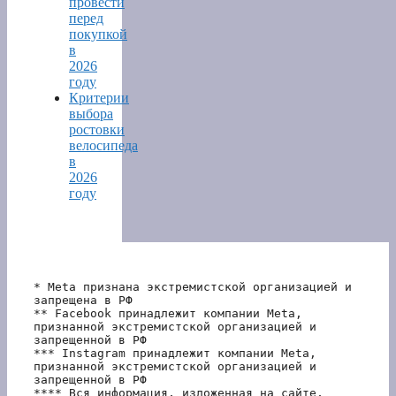
провести
перед
покупкой
в
2026
году
Критерии
выбора
ростовки
велосипеда
в
2026
году
* Meta признана экстремистской организацией и 
запрещена в РФ
** Facebook принадлежит компании Meta, 
признанной экстремистской организацией и 
запрещенной в РФ
*** Instagram принадлежит компании Meta, 
признанной экстремистской организацией и 
запрещенной в РФ 
**** Вся информация, изложенная на сайте, 