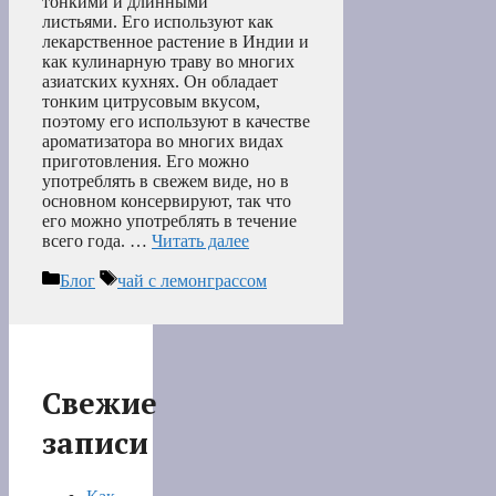
тонкими и длинными
листьями. Его используют как
лекарственное растение в Индии и
как кулинарную траву во многих
азиатских кухнях. Он обладает
тонким цитрусовым вкусом,
поэтому его используют в качестве
ароматизатора во многих видах
приготовления. Его можно
употреблять в свежем виде, но в
основном консервируют, так что
его можно употреблять в течение
всего года. …
Читать далее
Рубрики
Метки
Блог
чай с лемонграссом
Свежие
записи