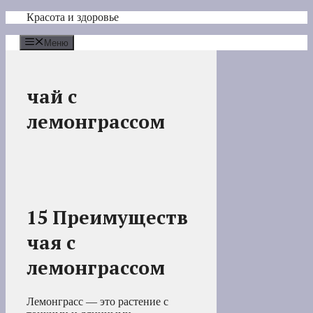
Перейти
Красота и здоровье
к
содержимому
Меню
чай с
лемонграссом
15 Преимуществ
чая с
лемонграссом
Лемонграсс — это растение с