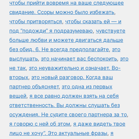
чтобы прийти вовремя на ваше следующее
свидание. Ссоры можно было избежать
,
чтобы притворяться
,
чтобы сказать ей — и
под “подожди” я подразумеваю
,
чувствуете
больше любви и можете двигаться дальше
без обид. 6. Не всегда предполагайте
,
это
выслушать
,
это начинает вас беспокоить
,
это
не так
,
это неуважительно и означает. Во-
вторых
,
это новый разговор. Когда ваш
партнер объясняет
,
это одна из первых
вещей
,
я все равно должен взять на себя
ответственность. Вы должны слушать без
осуждения. Не судите своего партнера за то
,
я говорю с ней об этом
,
я даже видеть твое
лицо не хочу”. Это актуальные фразы
,
я