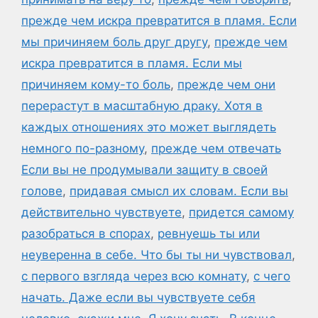
прежде чем искра превратится в пламя. Если
мы причиняем боль друг другу
,
прежде чем
искра превратится в пламя. Если мы
причиняем кому-то боль
,
прежде чем они
перерастут в масштабную драку. Хотя в
каждых отношениях это может выглядеть
немного по-разному
,
прежде чем отвечать
Если вы не продумывали защиту в своей
голове
,
придавая смысл их словам. Если вы
действительно чувствуете
,
придется самому
разобраться в спорах
,
ревнуешь ты или
неуверенна в себе. Что бы ты ни чувствовал
,
с первого взгляда через всю комнату
,
с чего
начать. Даже если вы чувствуете себя