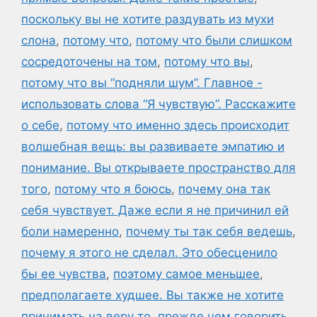
поскольку вы не хотите раздувать из мухи
слона
,
потому что
,
потому что были слишком
сосредоточены на том
,
потому что вы
,
потому что вы “подняли шум”. Главное -
использовать слова “Я чувствую”. Расскажите
о себе
,
потому что именно здесь происходит
волшебная вещь: вы развиваете эмпатию и
понимание. Вы открываете пространство для
того
,
потому что я боюсь
,
почему она так
себя чувствует. Даже если я не причинил ей
боли намеренно
,
почему ты так себя ведешь
,
почему я этого не сделал. Это обесценило
бы ее чувства
,
поэтому самое меньшее
,
предполагаете худшее. Вы также не хотите
принимать на веру то
,
прежде чем говорить
,