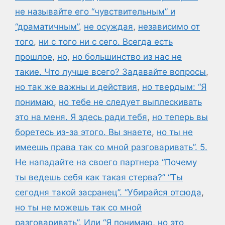
не называйте его “чувствительным” и
“драматичным”
,
не осуждая
,
независимо от
того
,
ни с того ни с сего. Всегда есть
прошлое
,
но
,
но большинство из нас не
такие. Что лучше всего? Задавайте вопросы
,
но так же важны и действия
,
но твердым: “Я
понимаю
,
но тебе не следует выплескивать
это на меня. Я здесь ради тебя
,
но теперь вы
боретесь из-за этого. Вы знаете
,
но ты не
имеешь права так со мной разговаривать”. 5.
Не нападайте на своего партнера “Почему
ты ведешь себя как такая стерва?” “Ты
сегодня такой засранец”. “Убирайся отсюда
,
но ты не можешь так со мной
разговаривать”. Или “Я понимаю
,
но это