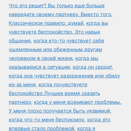
Что это решит? Вы только еще больше
навредите своему партнеру. Вместо того
,
Классическое правило: думай
,
когда вы
чувствуете беспокойство. Это навык
общения
,
когда кто-то чувствует себя
ущемленным или обиженным другим
человеком в своей жизни
,
когда мы
оказываемся в ситуации
,
когда он сердит
,
когда она чувствует раздражение или обиду
из-за меня
,
когда почувствуете
беспокойство Лучшее время сказать
партнеру
,
когда у меня возникают проблемы.
У меня плохо получается быть уязвимой
,
когда что-то меня беспокоило
,
когда это
впервые стало проблемой
,
когда я