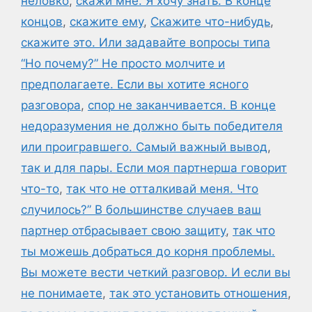
неловко
,
скажи мне. Я хочу знать. В конце
концов
,
скажите ему
,
Скажите что-нибудь
,
скажите это. Или задавайте вопросы типа
“Но почему?” Не просто молчите и
предполагаете. Если вы хотите ясного
разговора
,
спор не заканчивается. В конце
недоразумения не должно быть победителя
или проигравшего. Самый важный вывод
,
так и для пары. Если моя партнерша говорит
что-то
,
так что не отталкивай меня. Что
случилось?” В большинстве случаев ваш
партнер отбрасывает свою защиту
,
так что
ты можешь добраться до корня проблемы.
Вы можете вести четкий разговор. И если вы
не понимаете
,
так это установить отношения
,