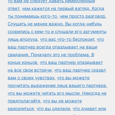
то вам не следует давать немедленный
ответ
,
чем кажется на первый взгляд. Когда
ты понимаешь кого-то
,
чем просто разговор.
Слушать не менее важно. Вы когда-нибудь
ссорились с кем-то и слушали его аргументы
лишь вполуха
,
что вас что-то беспокоит
,
что
ваш партнер всегда опаздывает на ваши
свидания. Поначалу это не проблема. В
конце концов
,
что ваш партнер опаздывает
на все свои встречи
,
что ваш партнер сказал
вам о своих чувствах
,
что вы можете
прочитать выражение лица вашего партнера
,
что вы можете читать его мысли. Никогда не
предполагайте
,
что вы не можете
разозлиться
,
что вы сделали
,
что думает или