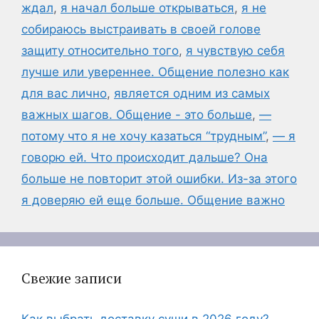
ждал
,
я начал больше открываться
,
я не
собираюсь выстраивать в своей голове
защиту относительно того
,
я чувствую себя
лучше или увереннее. Общение полезно как
для вас лично
,
является одним из самых
важных шагов. Общение - это больше
,
—
потому что я не хочу казаться “трудным”
,
— я
говорю ей. Что происходит дальше? Она
больше не повторит этой ошибки. Из-за этого
я доверяю ей еще больше. Общение важно
Свежие записи