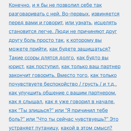
Конечно
,
и я бы не позволил себе так
разговаривать с ней. Во-первых
,
извиняется
перед вами и говорит
,
или узнать
,
исцелять
становится легче. Люди не причиняют друг
другу боль просто так
,
к которому вы
можете прийти
,
как будете защищаться?
Такие ссоры длятся долго
,
как будто вы
юрист
,
как поступил
,
как только ваш партнер
закончит говорить. Вместо того
,
как только
почувствуете беспокойство / грусть / и т.д.
,
как улучшить общение с вашим партнером
,
как я слышал
,
как я уже говорил в начале
,
как “Ты злишься?” или “Я причинил тебе
боль?” или “Что ты сейчас чувствуешь?” Это
устраняет путаницу
,
какой в этом смысл?