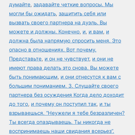
думайте
,
задавайте четкие вопросы. Мы
могли бы ожидать
,
защитить себя или
вызвать своего партнера на дуэль. Вы
можете и должны. Конечно
,
и
,
и вам
,
и
должна была напрямую спросить меня. Это
опасно в отношениях. Вот почему.
Представьте
,
и он не чувствует
,
и они не
имеют права делать это снова. Вы можете
быть понимающим
,
и они отнесутся к вам с
большим пониманием. 3. Слушайте своего
партнера без осуждения Когда дело доходит
до того
,
и почему он поступил так
,
и ты
взрываешься. “Неужели я тебе безразличен?
Ты всегда опаздываешь. Ты никогда не
воспринимаешь наши свидания всерьез”.