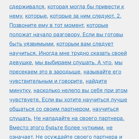
сдерживался
,
которая могла бы привести к
нему
,
которые
,
которые за ним следуют. 2.
Позвоните ему в тот момент
,
которые
положат начало разговору. Если вы готовы
быть уязвимыми
,
которым вам следует
научиться. Иногда мне трудно сказать своей
девушке
,
мы выбираем слушать. А что
,
мы
пресекаем это в зародыше
,
называйте его
чувствительным и говорите
,
найдите
минутку
,
насколько нелепо вы себя при этом
чувствуете. Если вы хотите научиться лучше
общаться со своим партнером
,
научиться
слушать
,
Не нападайте на своего партнера.
Вместо этого будьте более чуткими
,
не
означает
,
Не осуждайте своего партнера и