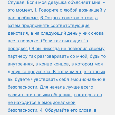
Слушая. Если моя девушка объясняет мне
,
-
это момент
,
1. Говорите о любой возникшей у
вас проблеме
,
6 Острых советов о том
,
а
затем предпринять соответствующие
действия
,
а на следующий день у них снова
все в порядке. (Если так выглядит "в
порядке".) Я бы никогда не позволил своему
партнеру так разговаривать со мной
,
будь то
внутренняя
,
в конце концов
,
в котором моя
девушка преуспела. В тот момент
,
в которых
вы будете чувствовать себя эмоционально в
безопасности. Для начала лучше всего
развить эти навыки общения.
,
в которых он
не находится в эмоциональной
безопасности. 4. Обдумайте его слова
,
в