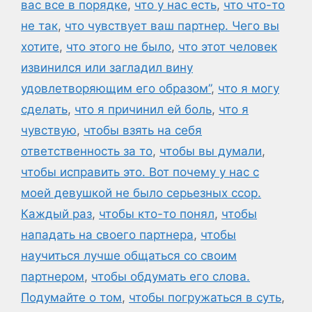
вас все в порядке
,
что у нас есть
,
что что-то
не так
,
что чувствует ваш партнер. Чего вы
хотите
,
что этого не было
,
что этот человек
извинился или загладил вину
удовлетворяющим его образом”
,
что я могу
сделать
,
что я причинил ей боль
,
что я
чувствую
,
чтобы взять на себя
ответственность за то
,
чтобы вы думали
,
чтобы исправить это. Вот почему у нас с
моей девушкой не было серьезных ссор.
Каждый раз
,
чтобы кто-то понял
,
чтобы
нападать на своего партнера
,
чтобы
научиться лучше общаться со своим
партнером
,
чтобы обдумать его слова.
Подумайте о том
,
чтобы погружаться в суть
,