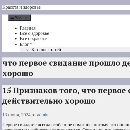
Перейти
Красота и здоровье
к
содержимому
Меню
Главная
Все о здоровье
Все о красоте
Блог
Каталог статей
что первое свидание прошло д
хорошо
15 Признаков того, что первое
действительно хорошо
13 июня, 2024
от
admin
Первое свидание всегда особенное и важное, потому что оно по
человеком ты собираешься встречаться. Очевидно, что когда вы