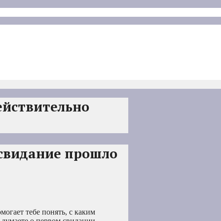
ействительно
 свидание прошло
могает тебе понять, с каким
 думаете о первом свидании,