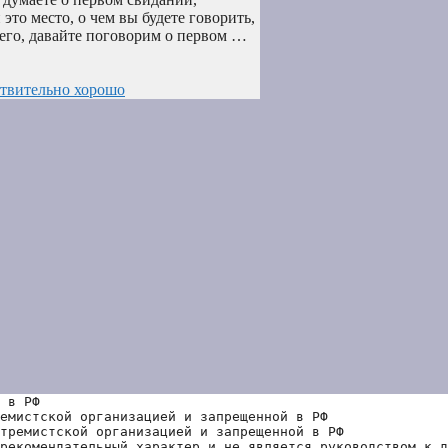
это место, о чем вы будете говорить,
сего, давайте поговорим о первом …
ствительно хорошо
 в РФ
емистской организацией и запрещенной в РФ
тремистской организацией и запрещенной в РФ 
рекомендательный характер и не является руководством к д