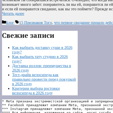
возникает много забот: понравитесь ли вы ей, понравится ли ей 
и если ей понравится свидание, как вы это поймете? Прежде в
Читать далее
Рубрики
Метки
Блог
15 Признаков Того
,
что первое свидание прошло дей
Свежие записи
Как выбрать доставку суши в 2026
году?
Как выбрать тату студию в 2026
году?
Доставка роллов: преимущества в
2026 году
Тест-драйв велосипеда как
правильно провести перед покупкой
в 2026 году
Критерии выбора ростовки
велосипеда в 2026 году
* Meta признана экстремистской организацией и запрещена
** Facebook принадлежит компании Meta, признанной экстр
*** Instagram принадлежит компании Meta, признанной экс
**** Вся информация, изложенная на сайте, носит сугубо 