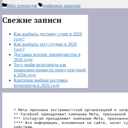
Рубрики
Метки
Мир переводов
цифровые вывески
Свежие записи
Как выбрать доставку суши в 2026
году?
Как выбрать тату студию в 2026
году?
Доставка роллов: преимущества в
2026 году
Тест-драйв велосипеда как
правильно провести перед покупкой
в 2026 году
Критерии выбора ростовки
велосипеда в 2026 году
* Meta признана экстремистской организацией и запр
** Facebook принадлежит компании Meta, признанной 
*** Instagram принадлежит компании Meta, признанно
**** Вся информация, изложенная на сайте, носит су
действию.