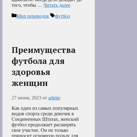
того, чтобы …
Читать далее
Рубрики
Метки
Мир переводов
футбол
Преимущества
футбола для
здоровья
женщин
27 июня, 2023
от
admin
Как один из самых популярных
видов спорта среди девочек в
Соединенных Штатах, женский
футбол продолжает расширять
свое участие. Он не только
приносит огромную пользу для