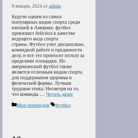
9 января, 2024
от
admin
Будучи одним из самых
популярных видов спорта среди
юношей в Америке, футбол
превзошел бейсбол в качестве
ведущего вида спорта
страны. Футбол учит дисциплине,
командной работе и преданности
делу, и все это приносит пользу за
пределами площадки. Но
американский футбол также
является отличным видом спорта
для поддержания здоровья и
физической формы. Лучшая
трудовая этика: Несмотря на то,
что команды …
Читать далее
Рубрики
Метки
Мир переводов
футбол