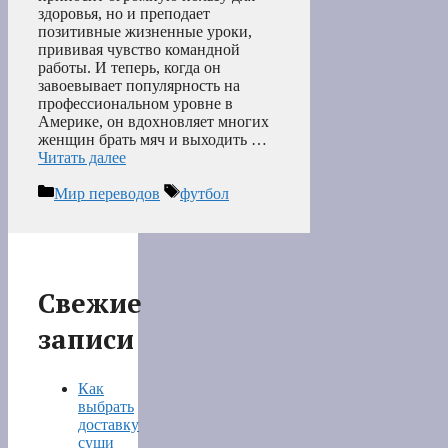
здоровья, но и преподает
позитивные жизненные уроки,
прививая чувство командной
работы. И теперь, когда он
завоевывает популярность на
профессиональном уровне в
Америке, он вдохновляет многих
женщин брать мяч и выходить …
Читать далее
Рубрики
Метки
Мир переводов
футбол
Свежие
записи
Как
выбрать
доставку
суши