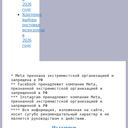
2026
году
Критерии
выбора
ростовки
велосипеда
в
2026
году
* Meta признана экстремистской организацией и 
запрещена в РФ
** Facebook принадлежит компании Meta, 
признанной экстремистской организацией и 
запрещенной в РФ
*** Instagram принадлежит компании Meta, 
признанной экстремистской организацией и 
запрещенной в РФ 
**** Вся информация, изложенная на сайте, 
носит сугубо рекомендательный характер и не 
является руководством к действию.
На главную