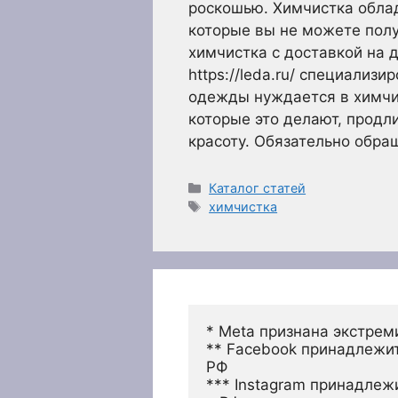
роскошью. Химчистка обла
которые вы не можете получ
химчистка с доставкой на 
https://leda.ru/ специализ
одежды нуждается в химчи
которые это делают, продли
красоту. Обязательно обр
Рубрики
Каталог статей
Метки
химчистка
* Meta признана экстрем
** Facebook принадлежит
РФ
*** Instagram принадлеж