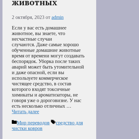
животных
2 октября, 2023
от
admin
Если у вас есть домашнее
животное, вы знаете, что
несчастные случаи
случаются. Даже самые хорошо
обученные домашние животные
время от времени могут создавать
беспорядок. Уборка после таких
аварий может быть утомительной
и даже опасной, если вы
используете коммерческое
чистящее средство, в состав
которого входят токсичные
химикаты и ароматизаторы, не
говоря уже о дороговизне. У нас
есть несколько отличных …
Читать далее
Рубрики
Метки
Мир переводов
средство для
чистки ковров