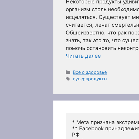
Некоторые продукты удиви
организм столь необходимо
исцеляться. Существует мн
считается, лечат смертель
Общеизвестно, что рак пор
знать, так это то, что сущ
помочь остановить неконтр
Читать далее
Рубрики
Все о здоровье
Метки
суперпродукты
* Meta признана экстрем
** Facebook принадлежит
РФ