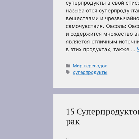
суперпродукты в свой спис
называются суперпродуктам
веществами и чрезвычайно
самочувствия. Фасоль: Фас
и содержится множество ви
является отличным источн
в этих продуктах, также …
Рубрики
Мир переводов
Метки
суперпродукты
15 Суперпродукто
рак