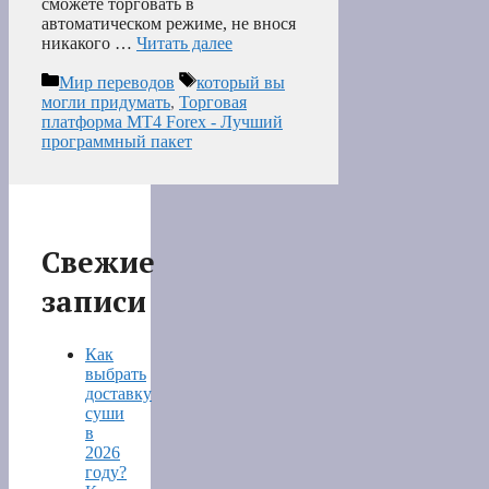
сможете торговать в
автоматическом режиме, не внося
никакого …
Читать далее
Рубрики
Метки
Мир переводов
который вы
могли придумать
,
Торговая
платформа MT4 Forex - Лучший
программный пакет
Свежие
записи
Как
выбрать
доставку
суши
в
2026
году?