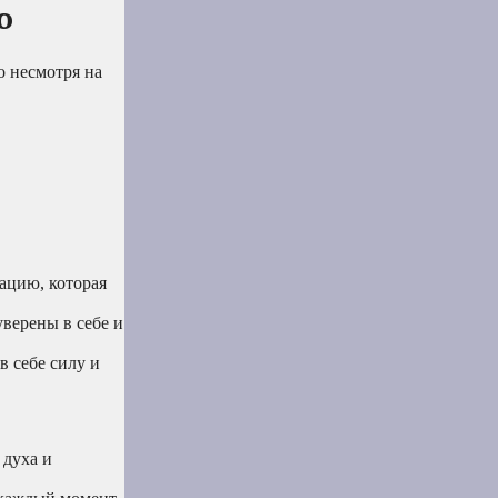
ю
о несмотря на
ацию, которая
верены в себе и
в себе силу и
 духа и