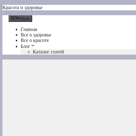
Перейти
Красота и здоровье
к
содержимому
Меню
Главная
Все о здоровье
Все о красоте
Блог
Каталог статей