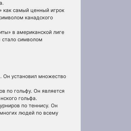
а.
и» как самый ценный игрок
 символом канадского
иты» в американской лиге
я стало символом
и. Он установил множество
в по гольфу. Он является
нского гольфа.
рниров по теннису. Он
 многих людей по всему