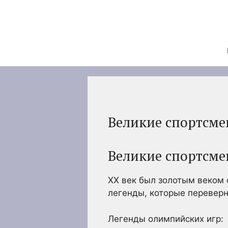
Перейти
к
содержимому
Великие спортсме
Великие спортсме
XX век был золотым веком 
легенды, которые переверн
Легенды олимпийских игр: