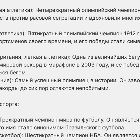
ая атлетика): Четырехкратный олимпийский чемпион 
ста против расовой сегрегации и вдохновили мног
атлетика): Пятикратный олимпийский чемпион 1912 г
ортсменов своего времени, и его победы стали сим
ритания, легкая атлетика): Одна из величайших бег
 мировой рекорд в марафоне в 2003 году, и ее побе
ься бегом.
ние): Самый успешный олимпиец в истории. Он заво
рекорды до сих пор остаются непобитыми.
спорта:
: Трехкратный чемпион мира по футболу. Он являетс
его имя стало синонимом бразильского футбола.
скетбол): Шестикратный чемпион НБА. Он является