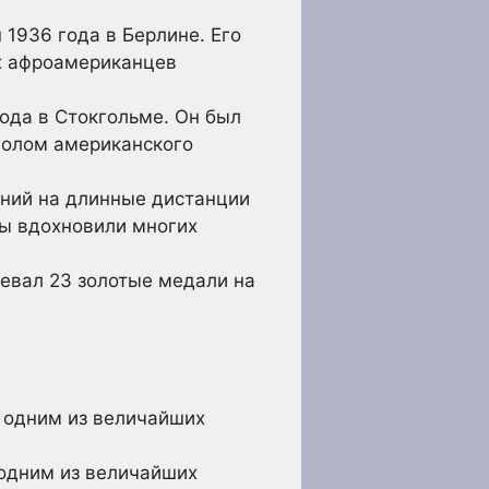
1936 года в Берлине. Его
их афроамериканцев
ода в Стокгольме. Он был
волом американского
уний на длинные дистанции
ды вдохновили многих
евал 23 золотые медали на
я одним из величайших
 одним из величайших