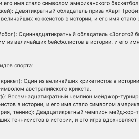
 и его имя стало символом американского баскетбол
оккей): Девятикратный обладатель приза «Харт Троф
 величайших хоккеистов в истории, и его имя стало
сбол): Одиннадцатикратный обладатель «Золотой б
им из величайших бейсболистов в истории, и его им
идов спорта:
 крикет): Один из величайших крикетистов в истори
 символом австралийского крикета.
ф): Восемнадцатикратный чемпион мейджор-турниро
истов в истории, и его имя стало символом америка
рия, теннис): Двадцатикратный чемпион мейджор-ту
ших теннисистов в истории, и его игра вдохновляет