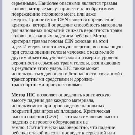
серьезными. Наиболее опасными являются травмы
головы, которые могут привести к необратимому
повреждению головного мозга или даже
смерти. Приоритетом
CEN
является определение
критерия, который определит способность материала
для напольных покрытий снижать вероятность травм
головы, вызванных падением ребенка. Метод
критерия травмы головы
CIN
основан на этой
идее. Измеряя кинетическую энергию, возникающую
при столкновении головы человека с каким-либо
другим объектом, ученые смогли измерить уровень
вероятности серьезных травм головы, возникающих
в результате этого удара. HIC также может
использоваться для оценки безопасности, связанной с
транспортными средствами и дорожно-
транспортными происшествиями.
Метод HIC
позволяет определить критическую
высоту падения для каждого материала,
используемого при производстве напольных
покрытий для игровых площадок. Критическая
высота падения (
CFH
) — это максимальная высота
падения с игрового оборудования на
землю. Статистически маловероятно, что падение
ребенка с такой высоты приведет к серьезной или