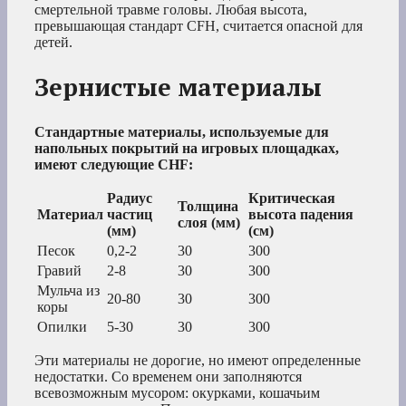
смертельной травме головы. Любая высота,
превышающая стандарт CFH, считается опасной для
детей.
Зернистые материалы
Стандартные материалы, используемые для
напольных покрытий на игровых площадках,
имеют следующие CHF:
Радиус
Критическая
Толщина
Материал
частиц
высота падения
слоя (мм)
(мм)
(см)
Песок
0,2-2
30
300
Гравий
2-8
30
300
Мульча из
20-80
30
300
коры
Опилки
5-30
30
300
Эти материалы не дорогие, но имеют определенные
недостатки. Со временем они заполняются
всевозможным мусором: окурками, кошачьим