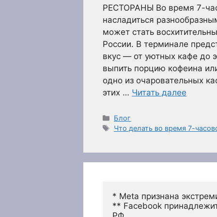
РЕСТОРАНЫ Во время 7-час
насладиться разнообразны
может стать восхитительн
России. В терминале пред
вкус — от уютных кафе до 
выпить порцию кофеина или
одно из очаровательных ка
этих …
Читать далее
Рубрики
Блог
Метки
Что делать во время 7-часо
* Meta признана экстрем
** Facebook принадлежит
РФ