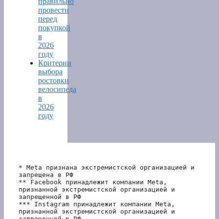
правильно
провести
перед
покупкой
в
2026
году
Критерии
выбора
ростовки
велосипеда
в
2026
году
* Meta признана экстремистской организацией и 
запрещена в РФ
** Facebook принадлежит компании Meta, 
признанной экстремистской организацией и 
запрещенной в РФ
*** Instagram принадлежит компании Meta, 
признанной экстремистской организацией и 
запрещенной в РФ 