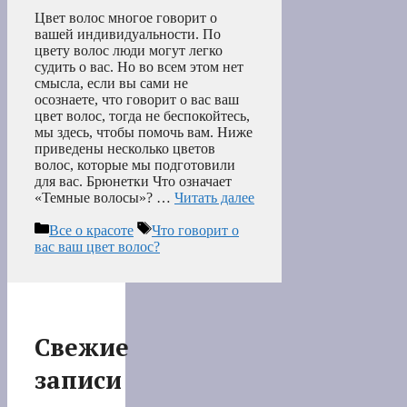
Цвет волос многое говорит о
вашей индивидуальности. По
цвету волос люди могут легко
судить о вас. Но во всем этом нет
смысла, если вы сами не
осознаете, что говорит о вас ваш
цвет волос, тогда не беспокойтесь,
мы здесь, чтобы помочь вам. Ниже
приведены несколько цветов
волос, которые мы подготовили
для вас. Брюнетки Что означает
«Темные волосы»? …
Читать далее
Рубрики
Метки
Все о красоте
Что говорит о
вас ваш цвет волос?
Свежие
записи