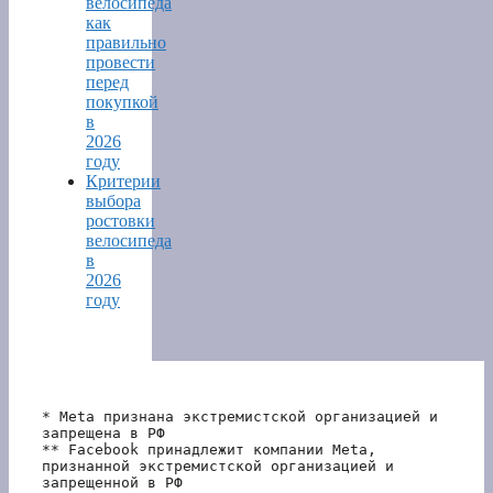
велосипеда
как
правильно
провести
перед
покупкой
в
2026
году
Критерии
выбора
ростовки
велосипеда
в
2026
году
* Meta признана экстремистской организацией и 
запрещена в РФ
** Facebook принадлежит компании Meta, 
признанной экстремистской организацией и 
запрещенной в РФ