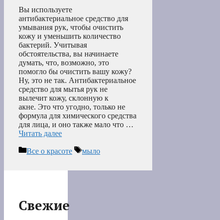
Вы используете
антибактериальное средство для
умывания рук, чтобы очистить
кожу и уменьшить количество
бактерий. Учитывая
обстоятельства, вы начинаете
думать, что, возможно, это
помогло бы очистить вашу кожу?
Ну, это не так. Антибактериальное
средство для мытья рук не
вылечит кожу, склонную к
акне. Это что угодно, только не
формула для химического средства
для лица, и оно также мало что …
Читать далее
Рубрики
Метки
Все о красоте
мыло
Свежие