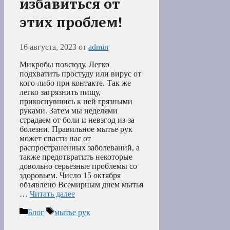
избавиться от
этих проблем!
16 августа, 2023
от
admin
Микробы повсюду. Легко
подхватить простуду или вирус от
кого-либо при контакте. Так же
легко загрязнить пищу,
прикоснувшись к ней грязными
руками. Затем мы неделями
страдаем от боли и невзгод из-за
болезни. Правильное мытье рук
может спасти нас от
распространенных заболеваний, а
также предотвратить некоторые
довольно серьезные проблемы со
здоровьем. Число 15 октября
объявлено Всемирным днем мытья
…
Читать далее
Рубрики
Метки
Блог
мытье рук