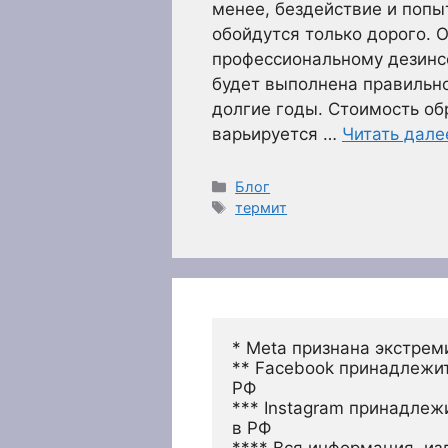
менее, бездействие и попы
обойдутся только дорого. 
профессиональному дезинсе
будет выполнена правильно,
долгие годы. Стоимость об
варьируется …
Читать дале
Рубрики
Блог
Метки
термит
* Meta признана экстрем
** Facebook принадлежит
РФ
*** Instagram принадлеж
в РФ 
**** Вся информация, из