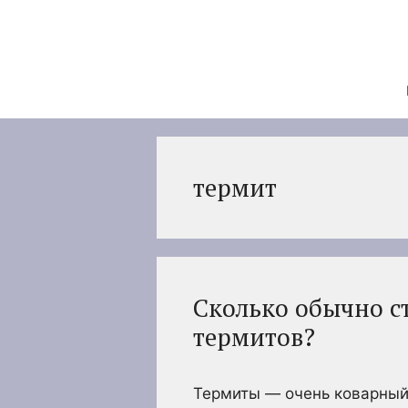
Перейти
к
содержимому
термит
Сколько обычно с
термитов?
Термиты — очень коварный 