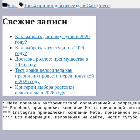
Рубрики
Метки
Блог
Топ-4 причин для переезда в Сан-Диего
Свежие записи
Как выбрать доставку суши в 2026
году?
Как выбрать тату студию в 2026
году?
Доставка роллов: преимущества в
2026 году
Тест-драйв велосипеда как
правильно провести перед покупкой
в 2026 году
Критерии выбора ростовки
велосипеда в 2026 году
* Meta признана экстремистской организацией и запрещена
** Facebook принадлежит компании Meta, признанной экстр
*** Instagram принадлежит компании Meta, признанной экс
**** Вся информация, изложенная на сайте, носит сугубо 