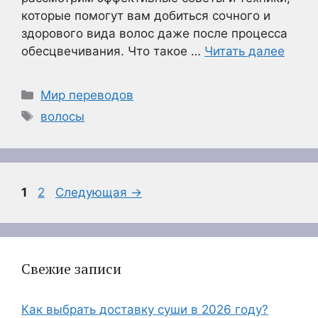
которые помогут вам добиться сочного и
здорового вида волос даже после процесса
обесцвечивания. Что такое …
Читать далее
Рубрики
Мир переводов
Метки
волосы
Страница
Страница
1
2
Следующая
→
Свежие записи
Как выбрать доставку суши в 2026 году?